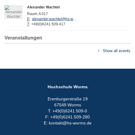
Alexander Wachtel
Raum:
A 017
E
:
alexander.wachtel@hs-worms.de
T
:
+49(0)6241.509-417
Veranstaltungen
Show all events
Hochschule Worms
Erenburgerstraße 19
67549 Worms
T: +49(0)6241.509-0
F: +49(0)6241.509-280
E: kontakt@hs-worms.de