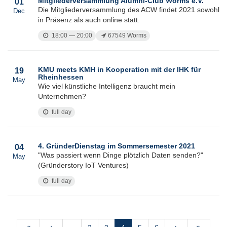
Mitgliederversammlung Alumni-Club Worms e.V.
01
Die Mitgliederversammlung des ACW findet 2021 sowohl
Dec
in Präsenz als auch online statt.
18:00 — 20:00
67549 Worms
KMU meets KMH in Kooperation mit der IHK für
19
Rheinhessen
May
Wie viel künstliche Intelligenz braucht mein
Unternehmen?
full day
4. GründerDienstag im Sommersemester 2021
04
"Was passiert wenn Dinge plötzlich Daten senden?"
May
(Gründerstory IoT Ventures)
full day