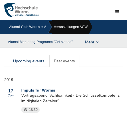
Naviga
ein-/a
Alumni-Club Worms e.V.
Veranstaltungen ACW
Mehr
Alumni-Mentoring-Programm "Get started"
Upcoming events
Past events
2019
Impuls für Worms
17
Vortragsabend "Achtsamkeit - Die Schlüsselkompetenz
Oct
im digitalen Zeitalter"
18:30