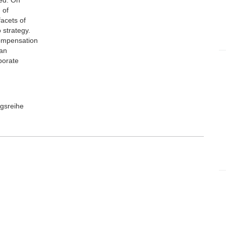
ed. On
 of
acets of
 strategy.
compensation
can
porate
ngsreihe