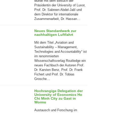
wurde mit dem Besuch der
Präsidentin der University of Luxor,
Prof. Dr. Sabreen Abdel-Jalil und
dem Direktor für internationale
Zusammenarbeit, Dr. Hassan…
Neues Standardwerk zur
nachhaltigen Luftfahrt
Mit dem Titel „Aviation and
Sustainability – Management,
Technologies and Accountability“ ist
im renommierten
16
Wissenschaftsverlag Routledge ein
Jul
neues Fachbuch der Autoren Prof.
Dr. Karsten Benz, Prof. Dr. Frank
Fichert und Prof. Dr. Tobias
Grosche…
Hochrangige Delegation der
University of Economics Ho
Chi Minh City zu Gast in
Worms
Austausch und Forschung im