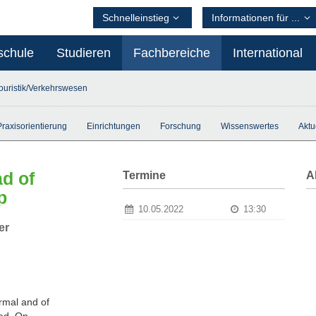
Schnelleinstieg
Informationen für ...
schule
Studieren
Fachbereiche
International
ouristik/Verkehrswesen
Praxisorientierung
Einrichtungen
Forschung
Wissenswertes
Aktu
d of
Termine
A
p
10.05.2022
13:30
er
rmal and of