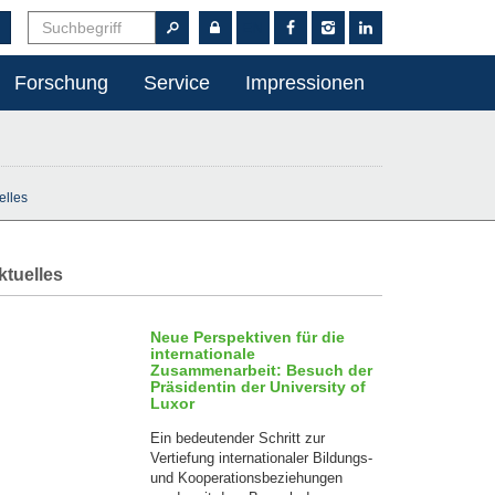
EN
Forschung
Service
Impressionen
elles
ktuelles
Neue Perspektiven für die
internationale
Zusammenarbeit: Besuch der
Präsidentin der University of
Luxor
Ein bedeutender Schritt zur
Vertiefung internationaler Bildungs-
28
und Kooperationsbeziehungen
Jul