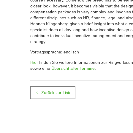
course necessary. Somehow the bread has to be earn
closer look, however, it becomes visible that the design
compensation packages is very complex and involves f
different disciplines such as HR, finance, legal and also
Hannes Klingenberg gives a brief insight into what a 
specialist does all day long and how incentive design 
contribute to individual incentive management and cor
strategy.
Vortragssprache: englisch
Hier
finden Sie weitere Informationen zur Ringvorlesu
sowie eine
Übersicht aller Termine
.
Zurück zur Liste