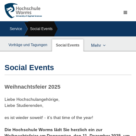
Naviga
ein-/a
Service
Social Events
Vorträge und Tagungen
Mehr
Social Events
Social Events
Weihnachtsfeier 2025
Liebe Hochschulangehörige,
Liebe Studierenden,
es ist wieder soweit! - it’s that time of the year!
Die Hochschule Worms lädt Sie herzlich ein zur
Weihnachtsfeier am Donnerstag, den 11. Dezember 2025, um