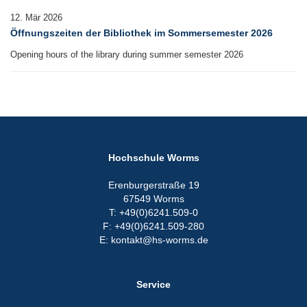
441
Eine Raum-Buchung erlischt,
12. Mär 2026
wenn der Gruppenraum 15
Öffnungszeiten der Bibliothek im Sommersemester 2026
Minuten nach der angemeldeten
Zeit noch nicht genutzt wird
Opening hours of the library during summer semester 2026
Hochschule Worms
Erenburgerstraße 19
67549 Worms
T: +49(0)6241.509-0
F: +49(0)6241.509-280
E: kontakt@hs-worms.de
Service