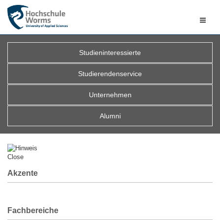
Naviga
ein-/a
Studieninteressierte
Previous
Next
Studierendenservice
Unternehmen
Alumni
Close
Akzente
Fachbereiche