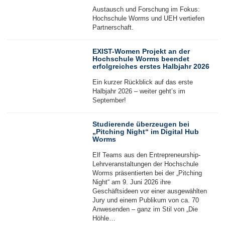
Austausch und Forschung im Fokus:
Hochschule Worms und UEH vertiefen
Partnerschaft.
06
Jul
EXIST-Women Projekt an der
Hochschule Worms beendet
erfolgreiches erstes Halbjahr 2026
Ein kurzer Rückblick auf das erste
Halbjahr 2026 – weiter geht’s im
September!
29
Jun
Studierende überzeugen bei
„Pitching Night“ im Digital Hub
Worms
Elf Teams aus den Entrepreneurship-
Lehrveranstaltungen der Hochschule
Worms präsentierten bei der „Pitching
Night“ am 9. Juni 2026 ihre
25
Geschäftsideen vor einer ausgewählten
Jun
Jury und einem Publikum von ca. 70
Anwesenden – ganz im Stil von „Die
Höhle…