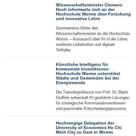
Wissenschaftsminister Clemens
Hoch informierte sich an der
Hochschule Worms über Forschung
und innovative Lehre
Sommerreise führte den
Wissenschaftsminister an die Hochschule
Worms – Austausch über KI in der Lehre,
27
resiliente Lieferketten und digitale
Jul
Teilhabe.
Künstliche Intelligenz für
kommunale Investitionen:
Hochschule Worms unterstützt
Städte und Gemeinden bei der
Energiewende
Die Transferprofessur von Prof. Dr. Mario
Stoffels entwickelt KI-gestützte Lösungen
15
für strategische Kommunalinvestitionen
Jul
und praxisnahe Entscheidungsprozesse.
Hochrangige Delegation der
University of Economics Ho Chi
Minh City zu Gast in Worms