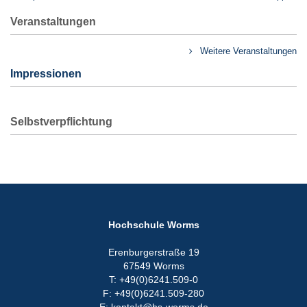
Veranstaltungen
Weitere Veranstaltungen
Impressionen
Selbstverpflichtung
Previous
Next
Hochschule Worms
Erenburgerstraße 19
67549 Worms
T: +49(0)6241.509-0
F: +49(0)6241.509-280
E: kontakt@hs-worms.de