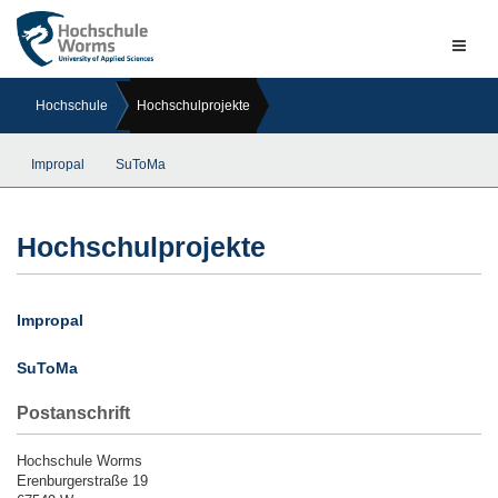
Naviga
ein-/a
Hochschule
Hochschulprojekte
Impropal
SuToMa
Hochschulprojekte
Impropal
SuToMa
Postanschrift
Hochschule Worms
Erenburgerstraße 19