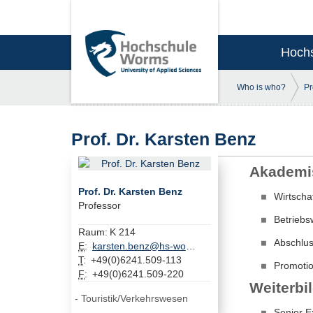
Hoch
Who is who?
Pr
Prof. Dr. Karsten Benz
Akademi
Prof. Dr. Karsten Benz
Wirtscha
Professor
Betriebs
Raum:
K 214
Abschlu
E
:
karsten.benz@hs-worms.de
T
:
+49(0)6241.509-113
Promotio
F
:
+49(0)6241.509-220
Weiterb
Touristik/Verkehrswesen
Senior E