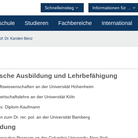
Schnelleinstieg
Informationen für ...
schule
Studieren
Fachbereiche
International
of. Dr. Karsten Benz
sche Ausbildung und Lehrbefähigung
ftswissenschaften an der Universität Hohenheim
wirtschaftslehre an der Universität Köln
ss: Diplom-Kaufmann
n zum Dr. rer. pol. an der Universität Bamberg
ildung
xecutive Program an der Columbia University, New York