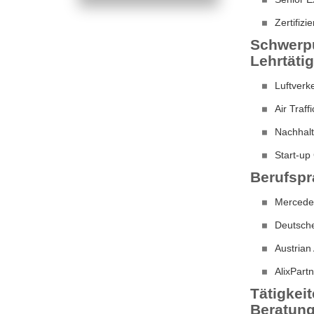
Zertifiz
Schwerpu
Lehrtätig
Luftver
Air Traf
Nachhalt
Start-up
Berufspr
Mercedes
Deutsche
Austrian
AlixPart
Tätigkei
Beratun