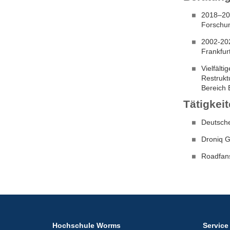
2018–202
Forschun
2002-202
Frankfur
Vielfält
Restrukt
Bereich 
Tätigkeit
Deutsche
Droniq G
Roadfans
Hochschule Worms
Service