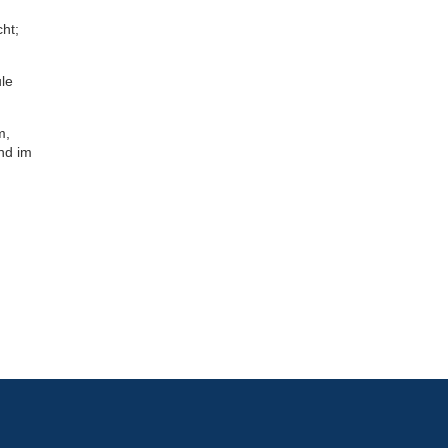
ht;
le
m,
nd im