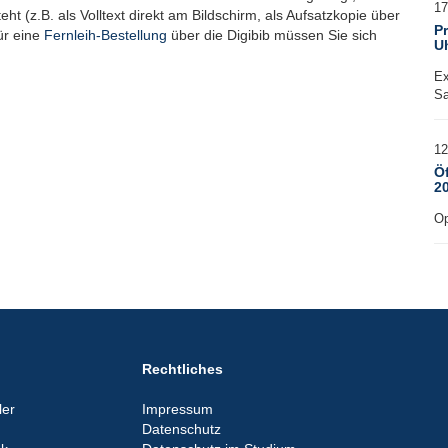
17
t (z.B. als Volltext direkt am Bildschirm, als Aufsatzkopie über
Pr
ür eine
Fernleih-Bestellung
über die Digibib müssen Sie sich
U
Ex
Sa
12
Ö
2
Op
Rechtliches
er
Impressum
Datenschutz