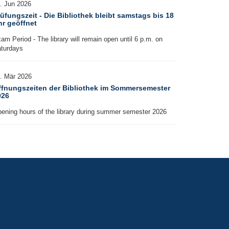
. Jun 2026
E.:
Nutzungsbedingungen
Mindestens 2
üfungszeit - Die Bibliothek bleibt samstags bis 18
stephan.sabel@hs-
hr geöffnet
Personen müssen
worms.de
einen Raum
T.: +49(0)6241.509-
am Period - The library will remain open until 6 p.m. on
zusammen nutzen
441
turdays
UG: der Gruppenraum
U017 kann nur am
. Mär 2026
jeweiligen Tag
persönlich gebucht
ffnungszeiten der Bibliothek im Sommersemester
werden
026
Eine Raum-Buchung
ening hours of the library during summer semester 2026
erlischt, wenn der
Gruppenraum 15
Minuten nach der
angemeldeten Zeit
noch nicht genutzt
wird