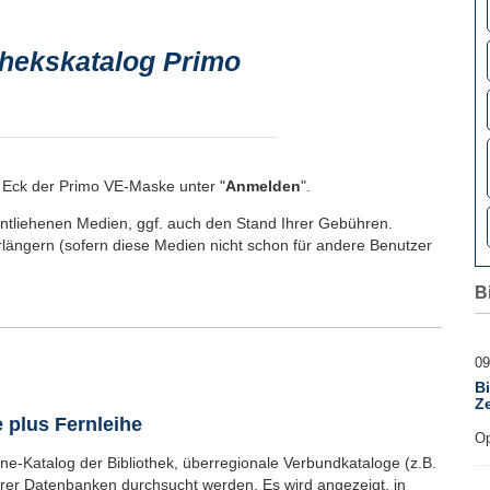
thekskatalog Primo
 Eck der Primo VE-Maske unter "
Anmelden
".
entliehenen Medien, ggf. auch den Stand Ihrer Gebühren.
längern (sofern diese Medien nicht schon für andere Benutzer
B
09
B
Ze
 plus Fernleihe
Op
ine-Katalog der Bibliothek, überregionale Verbundkataloge (z.B.
rer Datenbanken durchsucht werden. Es wird angezeigt, in