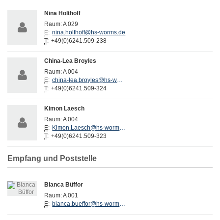
Nina Holthoff
Raum:
A 029
E
:
nina.holthoff@hs-worms.de
T
:
+49(0)6241.509-238
China-Lea Broyles
Raum:
A 004
E
:
china-lea.broyles@hs-worms.de
T
:
+49(0)6241.509-324
Kimon Laesch
Raum:
A 004
E
:
Kimon.Laesch@hs-worms.de
T
:
+49(0)6241.509-323
Empfang und Poststelle
Bianca Büffor
Raum:
A 001
E
:
bianca.bueffor@hs-worms.de