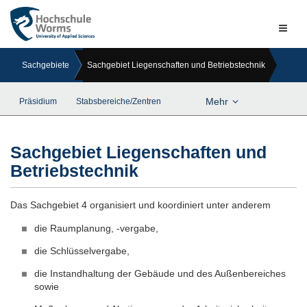
Naviga
ein-/a
Sachgebiete
Sachgebiet Liegenschaften und Betriebstechnik
Mehr
Präsidium
Stabsbereiche/Zentren
Sachgebiet Liegenschaften und
Betriebstechnik
Das Sachgebiet 4 organisiert und koordiniert unter anderem
die Raumplanung, -vergabe,
die Schlüsselvergabe,
die Instandhaltung der Gebäude und des Außenbereiches
sowie