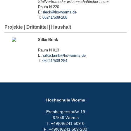
Stellvertretender wissenschaftlicher Leiter
Raum N 220
E:
rieck@hs-worms.de
T:
06241/509-208
Projekte | Drittmittel | Haushalt
Silke Brink
Raum N 013
E:
silke.brink@hs-worms.de
T:
06241/509-284
Hochschule Worms
Erenburgerstraße 19
67549 Worms
T: +49(0)6241.509-0
F: +49(0)6241.509-280