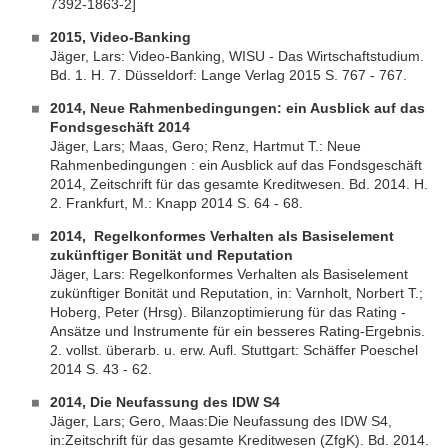
7392-1863-2]
2015, Video-Banking
Jäger, Lars: Video-Banking, WISU - Das Wirtschaftstudium.
Bd. 1. H. 7. Düsseldorf: Lange Verlag 2015 S. 767 - 767.
2014, Neue Rahmenbedingungen: ein Ausblick auf das
Fondsgeschäft 2014
Jäger, Lars; Maas, Gero; Renz, Hartmut T.: Neue
Rahmenbedingungen : ein Ausblick auf das Fondsgeschäft
2014, Zeitschrift für das gesamte Kreditwesen. Bd. 2014. H.
2. Frankfurt, M.: Knapp 2014 S. 64 - 68.
2014, Regelkonformes Verhalten als Basiselement
zukünftiger Bonität und Reputation
Jäger, Lars: Regelkonformes Verhalten als Basiselement
zukünftiger Bonität und Reputation, in: Varnholt, Norbert T.;
Hoberg, Peter (Hrsg). Bilanzoptimierung für das Rating -
Ansätze und Instrumente für ein besseres Rating-Ergebnis.
2. vollst. überarb. u. erw. Aufl. Stuttgart: Schäffer Poeschel
2014 S. 43 - 62.
2014, Die Neufassung des IDW S4
Jäger, Lars; Gero, Maas:
Die Neufassung des IDW S4,
in:
Zeitschrift für das gesamte Kreditwesen (ZfgK). Bd. 2014.