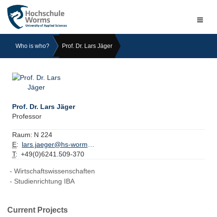
Naviga
ein-/a
Who is who?
Prof. Dr. Lars Jäger
Prof. Dr. Lars Jäger
Professor
Raum:
N 224
E
:
lars.jaeger@hs-worms.de
T
:
+49(0)6241.509-370
Wirtschaftswissenschaften
Studienrichtung IBA
Current Projects