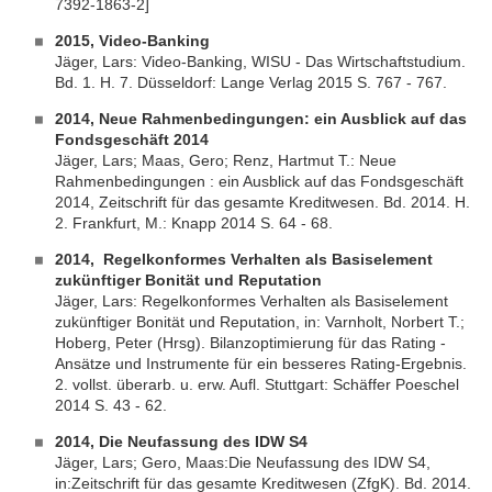
7392-1863-2]
2015, Video-Banking
Jäger, Lars: Video-Banking, WISU - Das Wirtschaftstudium.
Bd. 1. H. 7. Düsseldorf: Lange Verlag 2015 S. 767 - 767.
2014, Neue Rahmenbedingungen: ein Ausblick auf das
Fondsgeschäft 2014
Jäger, Lars; Maas, Gero; Renz, Hartmut T.: Neue
Rahmenbedingungen : ein Ausblick auf das Fondsgeschäft
2014, Zeitschrift für das gesamte Kreditwesen. Bd. 2014. H.
2. Frankfurt, M.: Knapp 2014 S. 64 - 68.
2014, Regelkonformes Verhalten als Basiselement
zukünftiger Bonität und Reputation
Jäger, Lars: Regelkonformes Verhalten als Basiselement
zukünftiger Bonität und Reputation, in: Varnholt, Norbert T.;
Hoberg, Peter (Hrsg). Bilanzoptimierung für das Rating -
Ansätze und Instrumente für ein besseres Rating-Ergebnis.
2. vollst. überarb. u. erw. Aufl. Stuttgart: Schäffer Poeschel
2014 S. 43 - 62.
2014, Die Neufassung des IDW S4
Jäger, Lars; Gero, Maas:
Die Neufassung des IDW S4,
in:
Zeitschrift für das gesamte Kreditwesen (ZfgK). Bd. 2014.