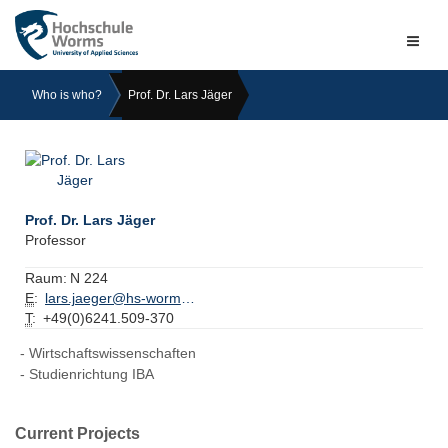
Naviga
ein-/a
Who is who?
Prof. Dr. Lars Jäger
Prof. Dr. Lars Jäger
Professor
Raum:
N 224
E
:
lars.jaeger@hs-worms.de
T
:
+49(0)6241.509-370
Wirtschaftswissenschaften
Studienrichtung IBA
Current Projects