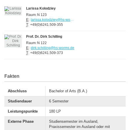
Modulhandbuch (englisch)
Larissa Kolodziey
Fachspezifische Prüfungsordnung ab WiSe 2018/19
Raum:
N 123
E
:
larissa.kolodziey@hs-worms.de
Rahmenprüfungsordnung der Hochschule Worms
T
:
+49(0)6241.509-355
Prof. Dr. Dirk Schilling
Raum:
N 122
E
:
dirk.schilling@hs-worms.de
T
:
+49(0)6241.509-373
Fakten
Abschluss
Bachelor of Arts (B.A.)
Studiendauer
6 Semester
Leistungspunkte
180 LP
Externe Phase
Studiensemester im Ausland,
Praxissemester im Ausland oder mit