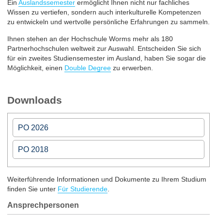
Ein
Auslandssemester
ermöglicht Ihnen nicht nur fachliches
Wissen zu vertiefen, sondern auch interkulturelle Kompetenzen
zu entwickeln und wertvolle persönliche Erfahrungen zu sammeln.
Ihnen stehen an der Hochschule Worms mehr als 180
Partnerhochschulen weltweit zur Auswahl. Entscheiden Sie sich
für ein zweites Studiensemester im Ausland, haben Sie sogar die
Möglichkeit, einen
Double Degree
zu erwerben.
Downloads
PO 2026
PO 2018
PO 2026
Modulhandbuch VV
PO 2018
Weiterführende Informationen und Dokumente zu Ihrem Studium
Fachspezifische Prüfungsordnung ab WiSe 2026/27 VV
finden Sie unter
Für Studierende
.
Studienverlaufsplan
Rahmenprüfungsordnung der Hochschule Worms
Ansprechpersonen
Modulhandbuch