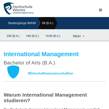
Naviga
ein-/a
Studiengänge IM/HM
IM (B.A.)
Mehr
DM (B.A.)
HM (B.A.)
HVM (B.A.)
International Management
Bachelor of Arts (B.A.)
Wirtschaftswissenschaften
Warum International Management
studieren?