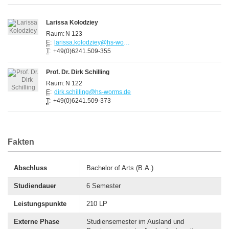
Modulhandbuch
Larissa Kolodziey
Fachspezifische Prüfungsordnung ab WiSe 2018/19
Raum:
N 123
E
:
larissa.kolodziey@hs-worms.de
Rahmenprüfungsordnung
der
Hochschule Worms
T
:
+49(0)6241.509-355
Prof. Dr. Dirk Schilling
Raum:
N 122
E
:
dirk.schilling@hs-worms.de
T
:
+49(0)6241.509-373
Fakten
Abschluss
Bachelor of Arts (B.A.)
Studiendauer
6 Semester
Leistungspunkte
210 LP
Externe Phase
Studiensemester im Ausland und