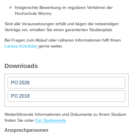
fristgerechte Bewerbung im regulären Verfahren der
Hochschule Worms
Sind alle Voraussetzungen erfüllt und liegen die notwendigen
Verträge vor, erhalten Sie einen garantierten Studienplatz.
Bei Fragen zum Ablauf oder näheren Informationen hilft Ihnen
Larissa Kolodziey
gerne weiter.
Downloads
PO 2026
PO 2018
PO 2026
Modulhandbuch VV
PO 2018
Weiterführende Informationen und Dokumente zu Ihrem Studium
Fachspezifische Prüfungsordnung ab WiSe 2026/27 VV
finden Sie unter
Für Studierende
.
Studienverlaufsplan
(Module)
Rahmenprüfungsordnung der Hochschule Worms
Ansprechpersonen
Studienablaufplan
(Praxisphasen)