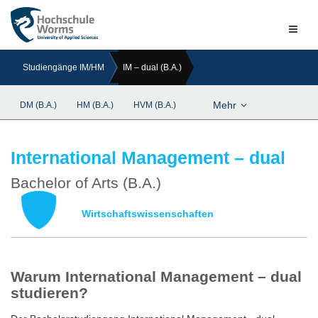
Naviga
ein-/a
Studiengänge IM/HM
IM – dual (B.A.)
Mehr
DM (B.A.)
HM (B.A.)
HVM (B.A.)
International Management – dual
Bachelor of Arts (B.A.)
Wirtschaftswissenschaften
Warum International Management – dual
studieren?