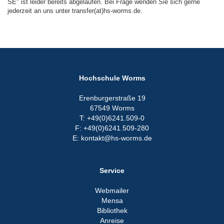
SE" ist leider bereits abgelaufen. Bei Frage wenden Sie sich gerne
jederzeit an uns unter transfer(at)hs-worms.de.
Hochschule Worms
Erenburgerstraße 19
67549 Worms
T: +49(0)6241.509-0
F: +49(0)6241.509-280
E: kontakt@hs-worms.de
Service
Webmailer
Mensa
Bibliothek
Anreise