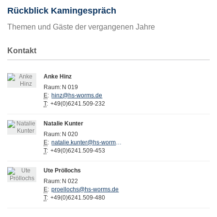
Rückblick Kamingespräch
Themen und Gäste der vergangenen Jahre
Kontakt
Anke Hinz
Raum:
N 019
E
:
hinz@hs-worms.de
T
:
+49(0)6241.509-232
Natalie Kunter
Raum:
N 020
E
:
natalie.kunter@hs-worms.de
T
:
+49(0)6241.509-453
Ute Pröllochs
Raum:
N 022
E
:
proellochs@hs-worms.de
T
:
+49(0)6241.509-480