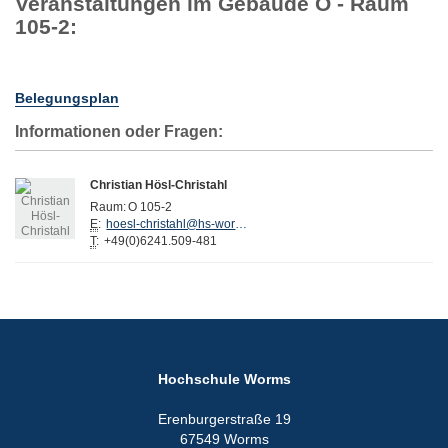
Veranstaltungen im Gebäude O - Raum
105-2:
Belegungsplan
Informationen oder Fragen:
Christian Hösl-Christahl
Raum:
O 105-2
E
:
hoesl-christahl@hs-worms.de
T
:
+49(0)6241.509-481
Hochschule Worms
Erenburgerstraße 19
67549 Worms