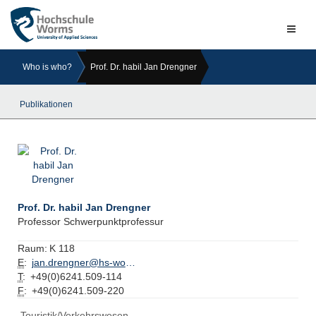
Naviga
ein-/a
Who is who?
Prof. Dr. habil Jan Drengner
Publikationen
Prof. Dr. habil Jan Drengner
Professor Schwerpunktprofessur
Raum:
K 118
E
:
jan.drengner@hs-worms.de
T
:
+49(0)6241.509-114
F
:
+49(0)6241.509-220
Touristik/Verkehrswesen