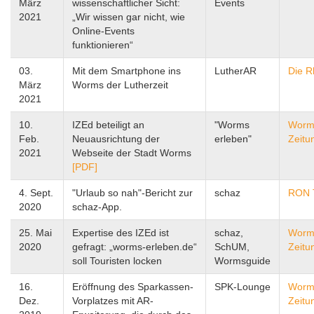
März
wissenschaftlicher Sicht:
Events
2021
„Wir wissen gar nicht, wie
Online-Events
funktionieren“
03.
Mit dem Smartphone ins
LutherAR
Die R
März
Worms der Lutherzeit
2021
10.
IZEd beteiligt an
"Worms
Worm
Feb.
Neuausrichtung der
erleben"
Zeitu
2021
Webseite der Stadt Worms
[PDF]
4. Sept.
"Urlaub so nah"-Bericht zur
schaz
RON 
2020
schaz-App.
25. Mai
Expertise des IZEd ist
schaz,
Worm
2020
gefragt: „worms-erleben.de“
SchUM,
Zeitu
soll Touristen locken
Wormsguide
16.
Eröffnung des Sparkassen-
SPK-Lounge
Worm
Dez.
Vorplatzes mit AR-
Zeitu