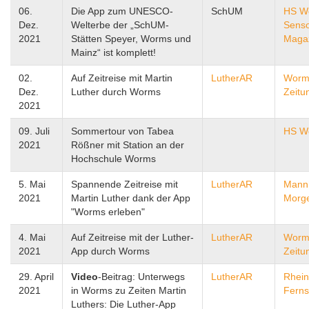
06.
Die App zum UNESCO-
SchUM
HS W
Dez.
Welterbe der „SchUM-
Sens
2021
Stätten Speyer, Worms und
Maga
Mainz“ ist komplett!
02.
Auf Zeitreise mit Martin
LutherAR
Worm
Dez.
Luther durch Worms
Zeitu
2021
09. Juli
Sommertour von Tabea
HS W
2021
Rößner mit Station an der
Hochschule Worms
5. Mai
Spannende Zeitreise mit
LutherAR
Mann
2021
Martin Luther dank der App
Morg
"Worms erleben"
4. Mai
Auf Zeitreise mit der Luther-
LutherAR
Worm
2021
App durch Worms
Zeitu
29. April
Video
-Beitrag: Unterwegs
LutherAR
Rhein
2021
in Worms zu Zeiten Martin
Fern
Luthers: Die Luther-App