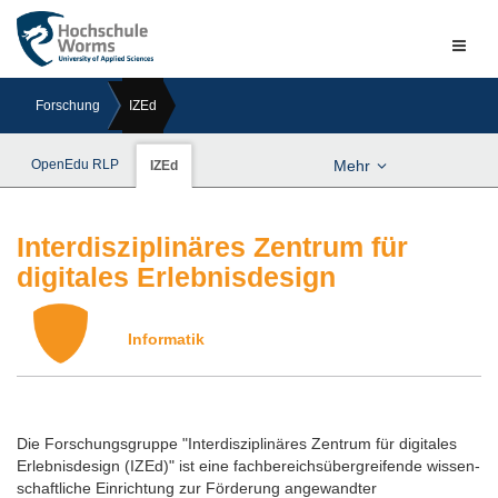
Naviga
ein-/a
Forschung
IZEd
OpenEdu RLP
Mehr
IZEd
Interdisziplinäres Zentrum für
digitales Erlebnisdesign
Informatik
Previous
Next
Die Forschungsgruppe "Interdisziplinäres Zentrum für digitales
Erlebnisdesign (IZEd)" ist eine fachbereichsübergreifende wissen­
schaftliche Einrichtung zur Förderung angewandter