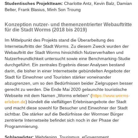
Studentisches Projektteam:
Charlotte Antz, Kevin Balz, Damian
Belter, Frank Blasius, Minh Son Troung
Konzeption nutzer- und themenzentrierter Webauftritte
für die Stadt Worms (2018 bis 2019)
Previous
Next
Im Mittelpunkt des Projekts stand die Überarbeitung des
Internetauftritts der Stadt Worms. Zu diesem Zweck wurden der
Webauftritt der Stadt Worms hinsichtlich Nutzerverhalten und
Nutzerfreundlichkeit untersucht sowie eine Benchmarking-Studie
durchgeführt. Ein zentrales Ergebnis dieser Analysen bestand
darin, die bisher in einer Internetseite gebündelten Angebote der
Stadt für Einwohner und Touristen stärker voneinander
abzugrenzen, um so den Bedürfnissen beider Zielgruppen besser
gerecht zu werden. Die Ende Mai 2020 gelaunchte touristische
Webseite mit dem Namen „Worms erleben“ (
https://www.worms-
erleben.de
) bündelt die vielfältigen Erlebnisangebote der Stadt
und macht diese sowohl für Besucher und Einwohner der Stadt
sichtbar. Die stärker auf die Bedürfnisse der Wormser Bürger
zentrierte Internetseite befindet sich noch in der Phase der
Programmierung.
Schlagwörter:
Webdesign, Tourismus, eGovernment,