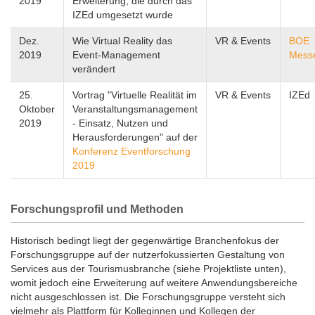
2019
Erweiterung, die durch das
IZEd umgesetzt wurde
Dez.
Wie Virtual Reality das
VR & Events
BOE
2019
Event-Management
Messe
verändert
25.
Vortrag "Virtuelle Realität im
VR & Events
IZEd
Oktober
Veranstaltungsmanagement
2019
- Einsatz, Nutzen und
Herausforderungen" auf der
Konferenz Eventforschung
2019
Forschungsprofil und Methoden
Historisch bedingt liegt der gegenwärtige Branchenfokus der
Forschungsgruppe auf der nutzerfokussierten Gestaltung von
Services aus der Tourismusbranche (siehe Projektliste unten),
womit jedoch eine Erweiterung auf weitere Anwendungsbereiche
nicht ausgeschlossen ist. Die Forschungsgruppe versteht sich
vielmehr als Plattform für Kolleginnen und Kollegen der