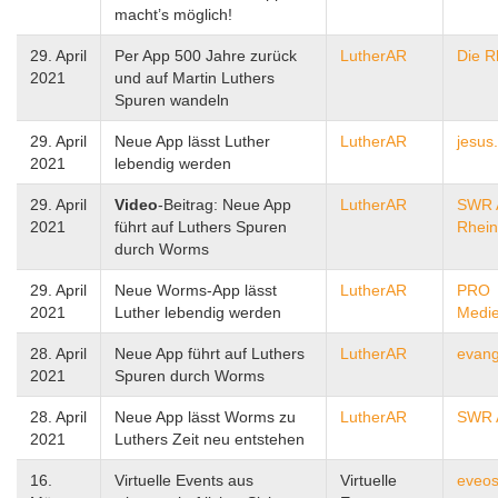
macht’s möglich!
29. April
Per App 500 Jahre zurück
LutherAR
Die R
2021
und auf Martin Luthers
Spuren wandeln
29. April
Neue App lässt Luther
LutherAR
jesus
2021
lebendig werden
29. April
Video
-Beitrag: Neue App
LutherAR
SWR A
2021
führt auf Luthers Spuren
Rhein
durch Worms
29. April
Neue Worms-App lässt
LutherAR
PRO
2021
Luther lebendig werden
Medi
28. April
Neue App führt auf Luthers
LutherAR
evang
2021
Spuren durch Worms
28. April
Neue App lässt Worms zu
LutherAR
SWR A
2021
Luthers Zeit neu entstehen
16.
Virtuelle Events aus
Virtuelle
eveos