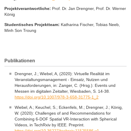
Projektverantwortliche:
Prof. Dr. Jan Drengner, Prof. Dr. Werner
König
Studentisches Projektteam:
Katharina Fischer, Tobias Neeb,
Minh Son Troung
Previous
Next
Publikationen
Drengner, J.; Wiebel, A, (2020): Virtuelle Realität im
Veranstaltungsmanagement - Einsatz, Nutzen und
Herausforderungen, in: Zanger, C. (Hrsg.): Events und
Messen im digitalen Zeitalter, Wiesbaden, S. 14-38.
https://doi.org/10.1007/978-3-658-31775-1_2
Wiebel, A.; Keuchel, S.; Eckenfels, M.; Drengner, J.; König,
W. (2020): Challenges of and Recommendations for
Combining 6-DOF Spatial VR-Interaction with Spherical
Videos, in TechRxiv by IEEE. Preprint.
https://doi.org/10.36227/techrxiv.11525586.v1