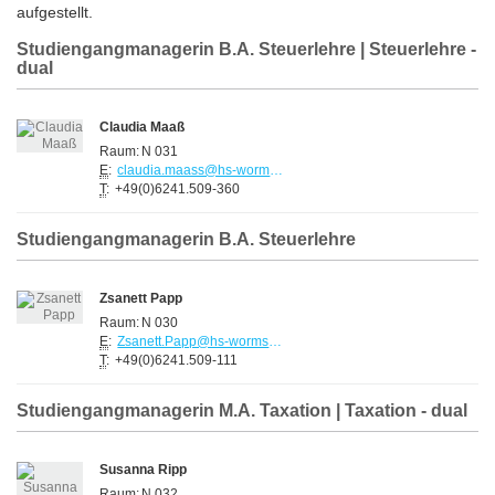
aufgestellt.
Studiengangmanagerin B.A. Steuerlehre | Steuerlehre -
dual
Claudia Maaß
Raum:
N 031
E
:
claudia.maass@hs-worms.de
T
:
+49(0)6241.509-360
Studiengangmanagerin B.A. Steuerlehre
Zsanett Papp
Raum:
N 030
E
:
Zsanett.Papp@hs-worms.de
T
:
+49(0)6241.509-111
Studiengangmanagerin M.A. Taxation | Taxation - dual
Susanna Ripp
Raum:
N 032