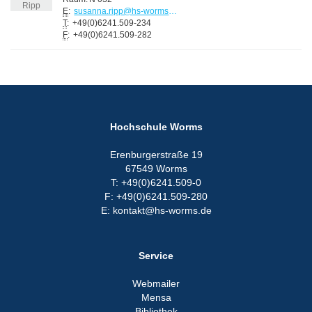
E
:
susanna.ripp@hs-worms.de
T
:
+49(0)6241.509-234
F
:
+49(0)6241.509-282
Hochschule Worms
Erenburgerstraße 19
67549 Worms
T: +49(0)6241.509-0
F: +49(0)6241.509-280
E: kontakt@hs-worms.de
Service
Webmailer
Mensa
Bibliothek