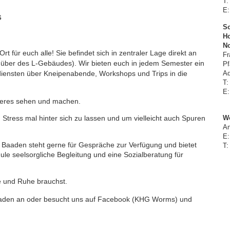
T:
E:
s
So
Ho
No
 für euch alle! Sie befindet sich in zentraler Lage direkt an
Fr
über des L-Gebäudes). Wir bieten euch in jedem Semester ein
Pf
sdiensten über Kneipenabende, Workshops und Trips in die
Ad
T:
E:
deres sehen und machen.
n Stress mal hinter sich zu lassen und um vielleicht auch Spuren
W
An
E:
 Baaden steht gerne für Gespräche zur Verfügung und bietet
T:
ule seelsorgliche Begleitung und eine Sozialberatung für
e und Ruhe brauchst.
Baaden an oder besucht uns auf Facebook (KHG Worms) und