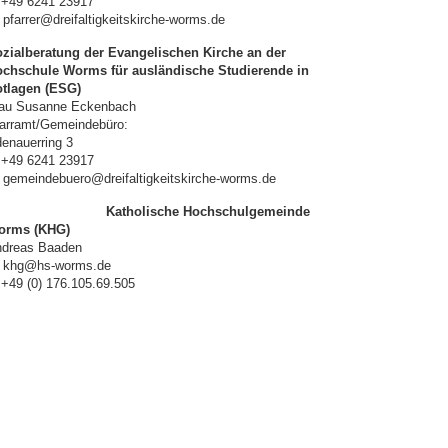
 +49 6241 23917
 pfarrer@dreifaltigkeitskirche-worms.de
zialberatung der Evangelischen Kirche an der
chschule Worms für ausländische Studierende in
tlagen (ESG)
au Susanne Eckenbach
arramt/Gemeindebüro:
enauerring 3
 +49 6241 23917
 gemeindebuero@dreifaltigkeitskirche-worms.de
Katholische Hochschulgemeinde
orms (KHG)
dreas Baaden
 khg@hs-worms.de
 +49 (0) 176.105.69.505