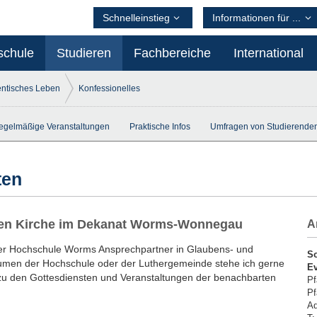
Schnelleinstieg
Informationen für ...
schule
Studieren
Fachbereiche
International
entisches Leben
Konfessionelles
egelmäßige Veranstaltungen
Praktische Infos
Umfragen von Studierende
ten
hen Kirche im Dekanat Worms-Wonnegau
A
 der Hochschule Worms Ansprechpartner in Glaubens- und
So
umen der Hochschule oder der Luthergemeinde stehe ich gerne
Ev
 zu den Gottesdiensten und Veranstaltungen der benachbarten
Pf
Pf
Ad