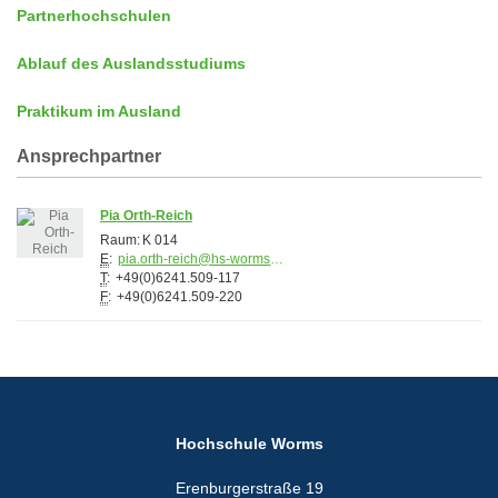
Partnerhochschulen
Ablauf des Auslandsstudiums
Praktikum im Ausland
Ansprechpartner
Pia Orth-Reich
Raum:
K 014
E
:
pia.orth-reich@hs-worms.de
T
:
+49(0)6241.509-117
F
:
+49(0)6241.509-220
Hochschule Worms
Erenburgerstraße 19