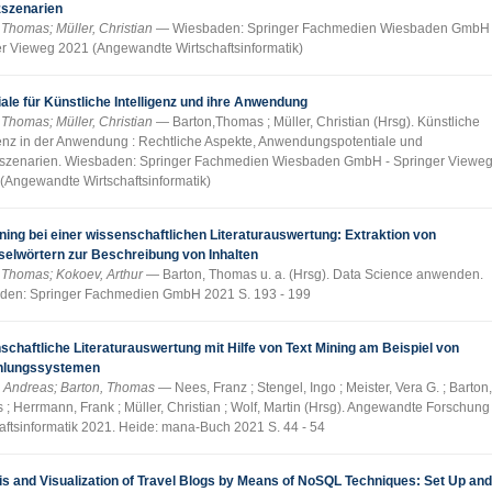
zszenarien
 Thomas; Müller, Christian
Wiesbaden: Springer Fachmedien Wiesbaden GmbH 
r Vieweg 2021 (Angewandte Wirtschaftsinformatik)
ale für Künstliche Intelligenz und ihre Anwendung
 Thomas; Müller, Christian
Barton,Thomas ; Müller, Christian (Hrsg). Künstliche
genz in der Anwendung : Rechtliche Aspekte, Anwendungspotentiale und
zszenarien. Wiesbaden: Springer Fachmedien Wiesbaden GmbH - Springer Viewe
6 (Angewandte Wirtschaftsinformatik)
ning bei einer wissenschaftlichen Literaturauswertung: Extraktion von
selwörtern zur Beschreibung von Inhalten
 Thomas; Kokoev, Arthur
Barton, Thomas u. a. (Hrsg). Data Science anwenden.
den: Springer Fachmedien GmbH 2021 S. 193 - 199
chaftliche Literaturauswertung mit Hilfe von Text Mining am Beispiel von
hlungssystemen
, Andreas; Barton, Thomas
Nees, Franz ; Stengel, Ingo ; Meister, Vera G. ; Barton,
; Herrmann, Frank ; Müller, Christian ; Wolf, Martin (Hrsg). Angewandte Forschung 
aftsinformatik 2021. Heide: mana-Buch 2021 S. 44 - 54
is and Visualization of Travel Blogs by Means of NoSQL Techniques: Set Up and