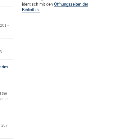
identisch mit den
Öffnungszeiten der
Bibliothek
.
 201 -
73
arios
f the
ronic
4 287