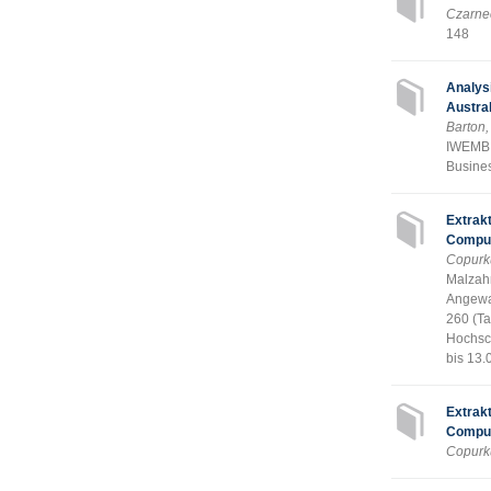
Czarnec
148
Analysi
Austra
Barton
IWEMB 2
Busines
Extrak
Compu
Copurk
Malzahn
Angewan
260 (Ta
Hochsc
bis 13.
Extrak
Comput
Copurk