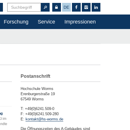
DE
Forschung
Service
Impressionen
Postanschrift
Hochschule Worms
Erenburgerstraße 19
67549 Worms
T: +49(0)6241.509-0
ng
F: +49(0)6241.509-280
KI im
E:
kontakt@hs-worms.de
andte
Die Öffnungszeiten des A-Gebäudes sind