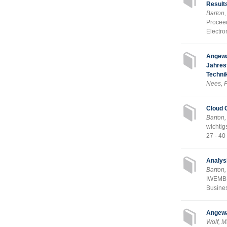
Result
Barton,
Proceed
Electro
Angewa
Jahres
Techni
Nees, F
Cloud 
Barton
wichtig
27 - 40
Analysi
Barton,
IWEMB 2
Busines
Angewa
Wolf, M