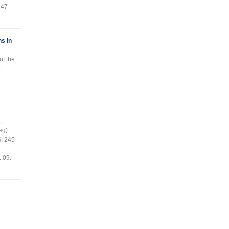
47 -
ns in
of the
e
;
sg).
. 245 -
.09.