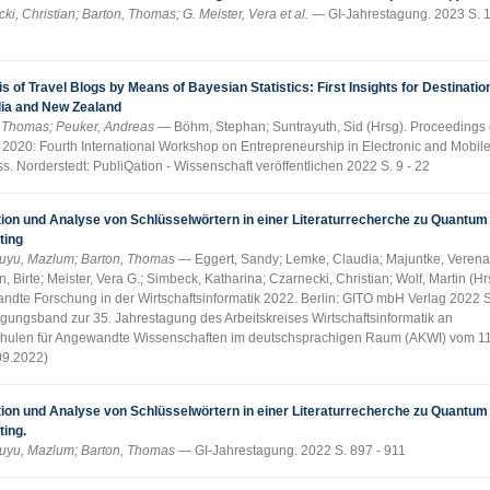
ki, Christian; Barton, Thomas; G. Meister, Vera et al.
GI-Jahrestagung. 2023 S. 1
s of Travel Blogs by Means of Bayesian Statistics: First Insights for Destinatio
lia and New Zealand
, Thomas; Peuker, Andreas
Böhm, Stephan; Suntrayuth, Sid (Hrsg). Proceedings 
020: Fourth International Workshop on Entrepreneurship in Electronic and Mobil
s. Norderstedt: PubliQation - Wissenschaft veröffentlichen 2022 S. 9 - 22
tion und Analyse von Schlüsselwörtern in einer Literaturrecherche zu Quantum
ting
uyu, Mazlum; Barton, Thomas
Eggert, Sandy; Lemke, Claudia; Majuntke, Verena
, Birte; Meister, Vera G.; Simbeck, Katharina; Czarnecki, Christian; Wolf, Martin (Hr
dte Forschung in der Wirtschaftsinformatik 2022. Berlin: GITO mbH Verlag 2022 S
gungsband zur 35. Jahrestagung des Arbeitskreises Wirtschaftsinformatik an
hulen für Angewandte Wissenschaften im deutschsprachigen Raum (AKWI) vom 11
09.2022)
tion und Analyse von Schlüsselwörtern in einer Literaturrecherche zu Quantum
ing.
uyu, Mazlum; Barton, Thomas
GI-Jahrestagung. 2022 S. 897 - 911