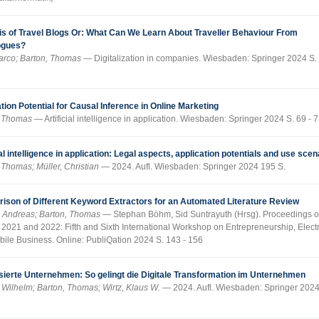
is of Travel Blogs Or: What Can We Learn About Traveller Behaviour From
ogues?
arco; Barton, Thomas
Digitalization in companies. Wiesbaden: Springer 2024 S.
tion Potential for Causal Inference in Online Marketing
, Thomas
Artificial intelligence in application. Wiesbaden: Springer 2024 S. 69 - 
ial intelligence in application: Legal aspects, application potentials and use scen
 Thomas; Müller, Christian
2024. Aufl. Wiesbaden: Springer 2024 195 S.
ison of Different Keyword Extractors for an Automated Literature Review
, Andreas; Barton, Thomas
Stephan Böhm, Sid Suntrayuth (Hrsg). Proceedings o
021 and 2022: Fifth and Sixth International Workshop on Entrepreneurship, Elect
ile Business. Online: PubliQation 2024 S. 143 - 156
isierte Unternehmen: So gelingt die Digitale Transformation im Unternehmen
, Wilhelm; Barton, Thomas; Wirtz, Klaus W.
2024. Aufl. Wiesbaden: Springer 202