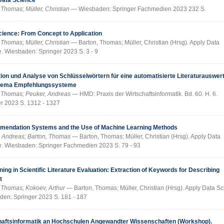
Data Science
 Thomas; Müller, Christian
Wiesbaden: Springer Fachmedien 2023 232 S.
cience: From Concept to Application
 Thomas; Müller, Christian
Barton, Thomas; Müller, Christian (Hrsg). Apply Data
. Wiesbaden: Springer 2023 S. 3 - 9
tion und Analyse von Schlüsselwörtern für eine automatisierte Literaturauswer
hema Empfehlungssysteme
, Thomas; Peuker, Andreas
HMD: Praxis der Wirtschaftsinformatik. Bd. 60. H. 6.
r 2023 S. 1312 - 1327
endation Systems and the Use of Machine Learning Methods
, Andreas; Barton, Thomas
Barton, Thomas; Müller, Christian (Hrsg). Apply Data
. Wiesbaden: Springer Fachmedien 2023 S. 79 - 93
ning in Scientific Literature Evaluation: Extraction of Keywords for Describing
t
 Thomas; Kokoev, Arthur
Barton, Thomas; Müller, Christian (Hrsg). Apply Data Sc
en: Springer 2023 S. 181 - 187
haftsinformatik an Hochschulen Angewandter Wissenschaften (Workshop).