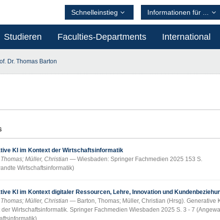
Schnelleinstieg
Informationen für ...
Studieren
Faculties-Departments
International
of. Dr. Thomas Barton
s
ive KI im Kontext der Wirtschaftsinformatik
 Thomas; Müller, Christian
Wiesbaden: Springer Fachmedien 2025 153 S.
ndte Wirtschaftsinformatik)
tive KI im Kontext digitaler Ressourcen, Lehre, Innovation und Kundenbeziehu
 Thomas; Müller, Christian
Barton, Thomas; Müller, Christian (Hrsg). Generative 
 der Wirtschaftsinformatik. Springer Fachmedien Wiesbaden 2025 S. 3 - 7 (Angew
aftsinformatik)