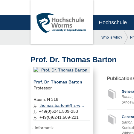
Hochschule
Who is who?
Pr
Prof. Dr. Thomas Barton
Publication
Prof. Dr. Thomas Barton
Professor
Generat
Barton,
Raum:
N 318
(Angewa
E
:
thomas.barton@hs-worms.de
T
:
+49(0)6241.509-253
F
:
+49(0)6241.509-221
Genera
Barton,
Informatik
Kontext
Wirtsch