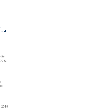
-
t und
 die
20 S.
e
le
h 2019