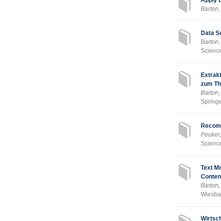
Apply 
Barton,
Data S
Barton,
Science
Extrak
zum T
Barton
Springe
Recomm
Peuker
Science
Text Mi
Conten
Barton,
Wiesbad
Wirtsc