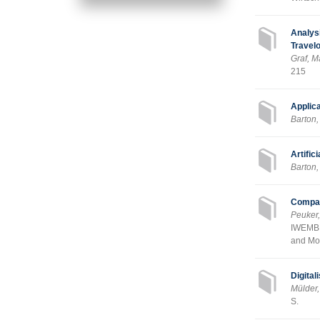
Analys
Travel
Graf, M
215
Applica
Barton
Artific
Barton,
Compar
Peuker
IWEMB 2
and Mob
Digital
Mülder
S.