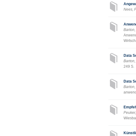
Angewa
Nees, F
Anwend
Barton
Anwend
Wirtsch
Data S
Barton,
249 S.
Data S
Barton,
anwend
Empfeh
Peuker
Wiesba
Künstl