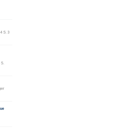
4 S. 3
 S.
ger
eue