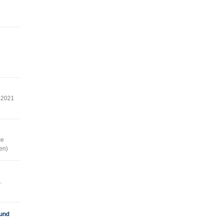
 2021
ce
en)
.
 und