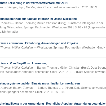
ndte Forschung in der Wirtschaftsinformatik 2021
ranz; Stengel, Ingo; Meister, Vera G. et al.
Heide: mana-Buch 2021 100 S.
ungspotenziale für kausale Inferenz im Online-Marketing
, Thomas
Barton,Thomas ; Müller, Christian (Hrsg). Künstliche Intelligenz in der
ung. Wiesbaden: Springer Fachmedien Wiesbaden 2021 S. 93 - 98 (Angewandte
aftsinformatik)
cience anwenden : Einführung, Anwendungen und Projekte
 Thomas; Müller, Christian
Wiesbaden: Springer Fachmedien Wiesbaden GmbH
cience: Vom Begriff zur Anwendung
 Thomas; Müller, Christian
Barton, Thomas ; Müller, Christian (Hrsg). Data Scien
en. Wiesbaden: Springer Fachmedien GmbH 2021 S. 3 - 9 (Data Science anwend
lungssysteme und der Einsatz maschineller Lernverfahren
, Andreas; Barton, Thomas
Barton, Thomas u. a. (Hrsg). Data Science anwenden
den: Springer Fachmedien GmbH 2021 S. 85 - 100
iche Intelligenz in der Anwendung : Rechtliche Aspekte, Anwendungspotentiale