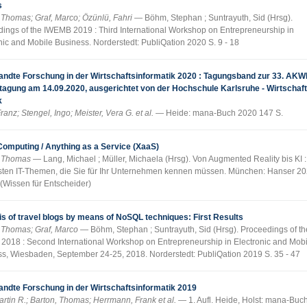
s
 Thomas; Graf, Marco; Özünlü, Fahri
Böhm, Stephan ; Suntrayuth, Sid (Hrsg).
ings of the IWEMB 2019 : Third International Workshop on Entrepreneurship in
nic and Mobile Business. Norderstedt: PubliQation 2020 S. 9 - 18
ndte Forschung in der Wirtschaftsinformatik 2020 : Tagungsband zur 33. AKWI
tagung am 14.09.2020, ausgerichtet von der Hochschule Karlsruhe - Wirtschaf
k
ranz; Stengel, Ingo; Meister, Vera G. et al.
Heide: mana-Buch 2020 147 S.
Computing / Anything as a Service (XaaS)
, Thomas
Lang, Michael ; Müller, Michaela (Hrsg). Von Augmented Reality bis KI :
sten IT-Themen, die Sie für Ihr Unternehmen kennen müssen. München: Hanser 20
 (Wissen für Entscheider)
s of travel blogs by means of NoSQL techniques: First Results
 Thomas; Graf, Marco
Böhm, Stephan ; Suntrayuth, Sid (Hrsg). Proceedings of th
018 : Second International Workshop on Entrepreneurship in Electronic and Mobi
s, Wiesbaden, September 24-25, 2018. Norderstedt: PubliQation 2019 S. 35 - 47
ndte Forschung in der Wirtschaftsinformatik 2019
artin R.; Barton, Thomas; Herrmann, Frank et al.
1. Aufl. Heide, Holst: mana-Buc