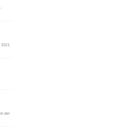
-
g 2021
in der