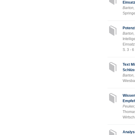
Einsat
Barton,
Springe
Potenzi
Barton,
Intelli
Einsat
S. 3 - 
Text Mi
Schlüs
Barton,
Wiesba
Wissens
Empfe
Peuker
Thomas 
Wirtsch
Analys