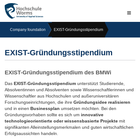
Naviga
ein-/a
Company foundation
EXIST-Gründungsstipendium
EXIST-Gründungsstipendium
EXIST-Gründungsstipendium des BMWi
Das
EXIST-Gründungsstipendium
unterstützt Studierende,
Absolventinnen und Absolventen sowie Wissenschaftlerinnen und
Wissenschaftler aus Hochschulen und außeruniversitären
Forschungseinrichtungen, die ihre
Gründungsidee realisieren
und in einen
Businessplan
umsetzen möchten. Bei den
Gründungsvorhaben sollte es sich um
innovative
technologieorientierte oder wissensbasierte Projekte
mit
signifikanten Alleinstellungsmerkmalen und guten wirtschaftlichen
Erfolgsaussichten handeln.