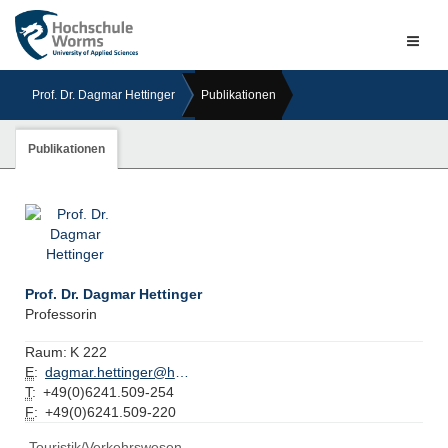
Naviga
ein-/a
Prof. Dr. Dagmar Hettinger
Publikationen
Publikationen
Prof. Dr. Dagmar Hettinger
Professorin
Raum:
K 222
E
:
dagmar.hettinger@hs-worms.de
T
:
+49(0)6241.509-254
F
:
+49(0)6241.509-220
Touristik/Verkehrswesen