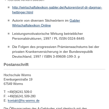
http://wirtschaftslexikon.gabler.de/Autoren/prof-dr-dagmar-
hettinger.html
Autorin von diversen Stichwörtern im
Gabler
Wirtschaftslexikon Online
Leistungsmotivatorische Wirkung betrieblicher
Personalstrukturen, 1997 / PL ISSN 0324-8445
Die Folgen des progressiven Prämienwachstums bei der
privaten Krankenversicherung in der Bundesrepublik
Deutschland, 1997 / ISBN 3-89608-199-3. p
Postanschrift
Hochschule Worms
Erenburgerstraße 19
67549 Worms
T: +49(0)6241.509-0
F: +49(0)6241.509-280
E:
kontakt@hs-worms.de
Die Öffnungszeiten des A-Gebäudes sind identisch mit den