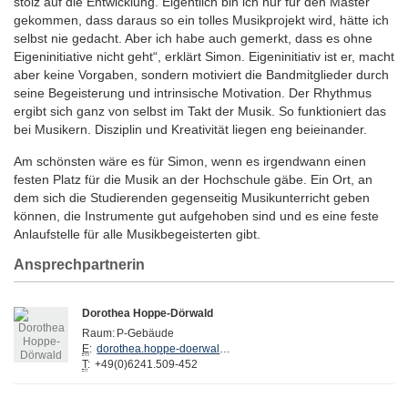
stolz auf die Entwicklung. Eigentlich bin ich nur für den Master
gekommen, dass daraus so ein tolles Musikprojekt wird, hätte ich
selbst nie gedacht. Aber ich habe auch gemerkt, dass es ohne
Eigeninitiative nicht geht“, erklärt Simon. Eigeninitiativ ist er, macht
aber keine Vorgaben, sondern motiviert die Bandmitglieder durch
seine Begeisterung und intrinsische Motivation. Der Rhythmus
ergibt sich ganz von selbst im Takt der Musik. So funktioniert das
bei Musikern. Disziplin und Kreativität liegen eng beieinander.
Am schönsten wäre es für Simon, wenn es irgendwann einen
festen Platz für die Musik an der Hochschule gäbe. Ein Ort, an
dem sich die Studierenden gegenseitig Musikunterricht geben
können, die Instrumente gut aufgehoben sind und es eine feste
Anlaufstelle für alle Musikbegeisterten gibt.
Ansprechpartnerin
Dorothea Hoppe-Dörwald
Raum:
P-Gebäude
E
:
dorothea.hoppe-doerwald@hs-worms.de
T
:
+49(0)6241.509-452