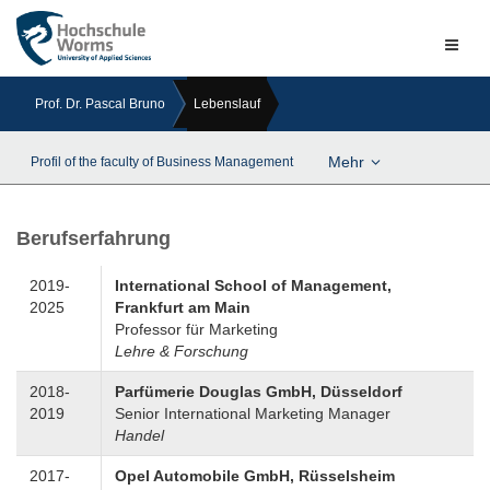
Naviga
ein-/a
Prof. Dr. Pascal Bruno
Lebenslauf
Mehr
Profil of the faculty of Business Management
Berufserfahrung
2019-
International School of Management,
2025
Frankfurt am Main
Professor für Marketing
Lehre & Forschung
2018-
Parfümerie Douglas GmbH, Düsseldorf
2019
Senior International Marketing Manager
Handel
2017-
Opel Automobile GmbH, Rüsselsheim