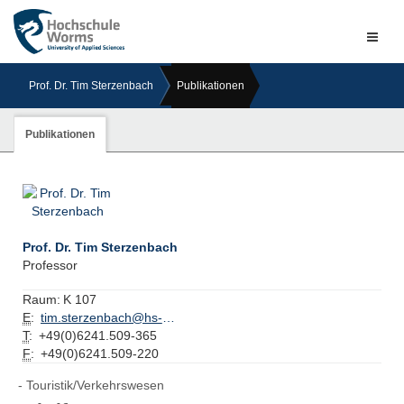
Naviga
ein-/a
Prof. Dr. Tim Sterzenbach
Publikationen
Publikationen
Prof. Dr. Tim Sterzenbach
Professor
Raum:
K 107
E
:
tim.sterzenbach@hs-worms.de
T
:
+49(0)6241.509-365
F
:
+49(0)6241.509-220
Touristik/Verkehrswesen