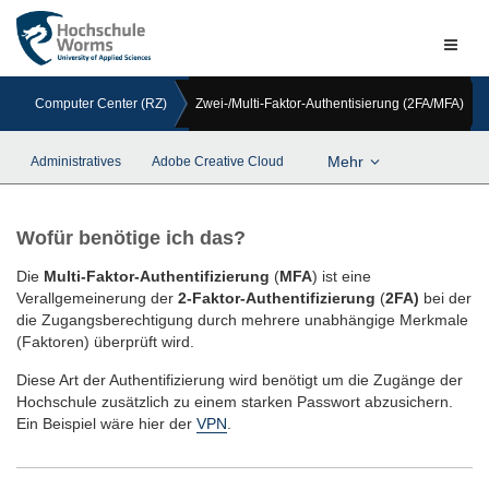
Naviga
ein-/a
Computer Center (RZ)
Zwei-/Multi-Faktor-Authentisierung (2FA/MFA)
Mehr
Administratives
Adobe Creative Cloud
Wofür benötige ich das?
Die
Multi-Faktor-Authentifizierung
(
MFA
) ist eine
Verallgemeinerung der
2-Faktor-Authentifizierung
(
2FA)
bei der
die Zugangsberechtigung durch mehrere unabhängige Merkmale
(Faktoren) überprüft wird.
Diese Art der Authentifizierung wird benötigt um die Zugänge der
Hochschule zusätzlich zu einem starken Passwort abzusichern.
Ein Beispiel wäre hier der
VPN
.