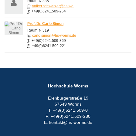
Raum:
N 335
E
:
volker.schwarzer@hs-worms.de
T
:
+49(0)6241.509-264
Prof. Dr. Carlo Simon
Raum:
N 319
E
:
carlo.simon@hs-worms.de
T
:
+49(0)6241.509-369
F
:
+49(0)6241.509-221
Hochschule Worms
Erenburgerstraße 19
67549 Worms
T: +49(0)6241.509-0
F: +49(0)6241.509-280
E: kontakt@hs-worms.de