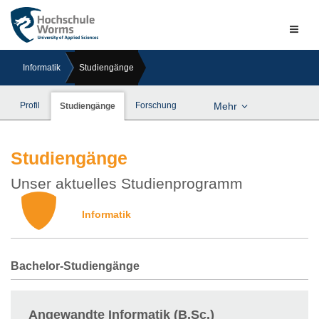
Naviga
ein-/a
Informatik
Studiengänge
Profil
Forschung
Mehr
Studiengänge
Studiengänge
Unser aktuelles Studienprogramm
Informatik
Bachelor-Studiengänge
Angewandte Informatik (B.Sc.)