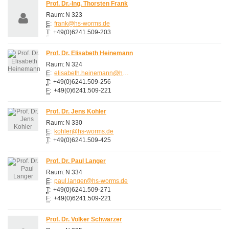
Prof. Dr.-Ing. Thorsten Frank
Raum:
N 323
E
:
frank@hs-worms.de
T
:
+49(0)6241.509-203
Prof. Dr. Elisabeth Heinemann
Raum:
N 324
E
:
elisabeth.heinemann@hs-worms.de
T
:
+49(0)6241.509-256
F
:
+49(0)6241.509-221
Prof. Dr. Jens Kohler
Raum:
N 330
E
:
kohler@hs-worms.de
T
:
+49(0)6241.509-425
Prof. Dr. Paul Langer
Raum:
N 334
E
:
paul.langer@hs-worms.de
T
:
+49(0)6241.509-271
F
:
+49(0)6241.509-221
Prof. Dr. Volker Schwarzer