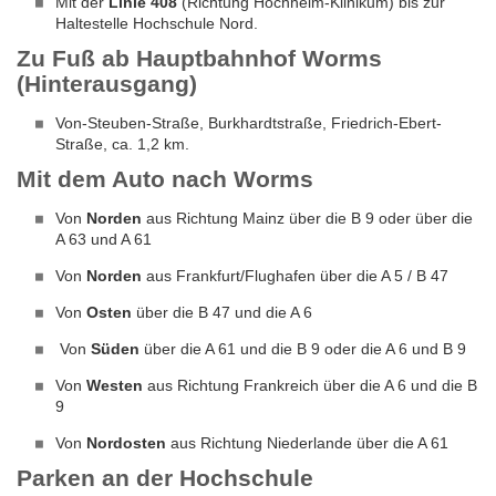
Mit der
Linie 408
(Richtung Hochheim-Klinikum) bis zur
Haltestelle Hochschule Nord.
Zu Fuß ab Hauptbahnhof Worms
(Hinterausgang)
Von-Steuben-Straße, Burkhardtstraße, Friedrich-Ebert-
Straße, ca. 1,2 km.
Mit dem Auto nach Worms
Von
Norden
aus Richtung Mainz über die B 9 oder über die
A 63 und A 61
Von
Norden
aus Frankfurt/Flughafen über die A 5 / B 47
Von
Osten
über die B 47 und die A 6
Von
Süden
über die A 61 und die B 9 oder die A 6 und B 9
Von
Westen
aus Richtung Frankreich über die A 6 und die B
9
Von
Nordosten
aus Richtung Niederlande über die A 61
Parken an der Hochschule