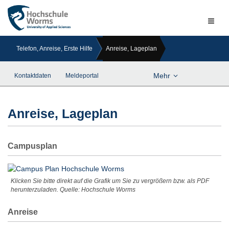
Naviga
ein-/a
Telefon, Anreise, Erste Hilfe
Anreise, Lageplan
Mehr
Kontaktdaten
Meldeportal
Anreise, Lageplan
Campusplan
Klicken Sie bitte direkt auf die Grafik um Sie zu vergrößern bzw. als PDF
herunterzuladen. Quelle: Hochschule Worms
Anreise