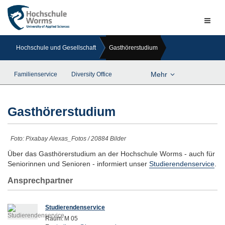
Naviga
ein-/a
Hochschule und Gesellschaft
Gasthörerstudium
Mehr
Familienservice
Diversity Office
Gasthörerstudium
Foto: Pixabay Alexas_Fotos / 20884 Bilder
Über das Gasthörerstudium an der Hochschule Worms - auch für
Seniorinnen und Senioren - informiert unser
Studierendenservice
.
Ansprechpartner
Studierendenservice
Raum:
M 05