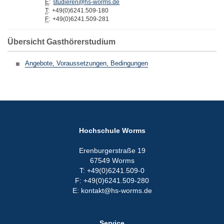
E
:
studieren@hs-worms.de
T
:
+49(0)6241.509-180
F
:
+49(0)6241.509-281
Übersicht Gasthörerstudium
Angebote, Voraussetzungen, Bedingungen
Hochschule Worms
Erenburgerstraße 19
67549 Worms
T: +49(0)6241.509-0
F: +49(0)6241.509-280
E: kontakt@hs-worms.de
Service