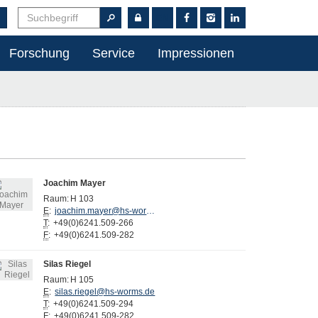
EN
Forschung
Service
Impressionen
Joachim Mayer
Raum:
H 103
E
:
joachim.mayer@hs-worms.de
T
:
+49(0)6241.509-266
F
:
+49(0)6241.509-282
Silas Riegel
Raum:
H 105
E
:
silas.riegel@hs-worms.de
T
:
+49(0)6241.509-294
F
:
+49(0)6241.509-282