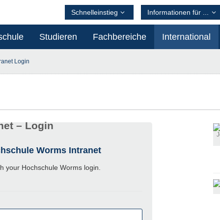
Schnelleinstieg
Informationen für ...
schule
Studieren
Fachbereiche
International
tranet Login
net – Login
chschule Worms Intranet
th your Hochschule Worms login.