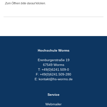
Zum Öffnen bitte darauf klicken.
Digitale Werkzeuge und KI-gestützte Anwendungen sind
integraler Bestandteil des Studiums und der Praxisphasen.
Studierende lernen, digitale Prozesse im Rechnungswesen, in
der Steuer- und Rechtspraxis, im Controlling sowie in der
Wirtschaftsprüfung anzuwenden und kritisch zu reflektieren.
10. Welche Perspektiven ergeben sich für Unternehmen
nach dem Abschluss?
Unternehmen haben die Möglichkeit, ihre dual Studierenden
Hochschule Worms
frühzeitig als qualifizierte Nachwuchskräfte zu entwickeln und
häufig direkt zu übernehmen. Alternativ können Absolvierende
Erenburgerstraße 19
in Masterprogrammen weiterqualifiziert werden, wodurch
67549 Worms
Unternehmen langfristig hochspezialisierte Fach- und
T: +49(0)6241.509-0
Führungskräfte aufbauen können.
F: +49(0)6241.509-280
E: kontakt@hs-worms.de
Interesse an einer Kooperation?
Wenn Sie sich eine Zusammenarbeit im Rahmen des dualen
Studiengangs Digital Accounting (B.A.) vorstellen können,
Service
freuen wir uns über Ihre Kontaktaufnahme.
Webmailer
Nutzen Sie dafür einfach unser
h
ier hinterlegtes