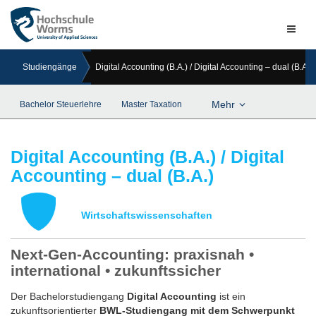
Naviga
ein-/a
Studiengänge
Digital Accounting (B.A.) / Digital Accounting – dual (B.A.)
Mehr
Bachelor Steuerlehre
Master Taxation
Digital Accounting (B.A.) / Digital
Accounting – dual (B.A.)
Wirtschaftswissenschaften
Next-Gen-Accounting: praxisnah •
international • zukunftssicher
Der Bachelorstudiengang
Digital Accounting
ist ein
zukunftsorientierter
BWL-Studiengang mit dem Schwerpunkt