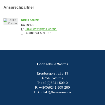
Ansprechpartner
Ulrike Kratzin
Raum:
K 019
E
:
ulrike.kratzin@hs-worms.de
T
:
+49(0)6241.509-127
Hochschule Worms
Erenburgerstraße 19
67549 Worms
T: +49(0)6241.509-0
F: +49(0)6241.509-280
E: kontakt@hs-worms.de