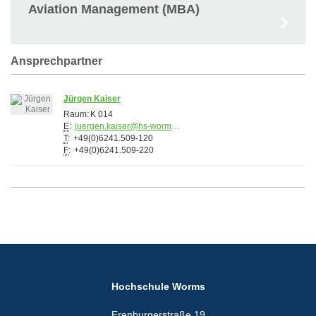
Aviation Management (MBA)
Ansprechpartner
Jürgen Kaiser
Raum:
K 014
E
:
juergen.kaiser@hs-worms.de
T
:
+49(0)6241.509-120
F
:
+49(0)6241.509-220
Hochschule Worms
Erenburgerstraße 19