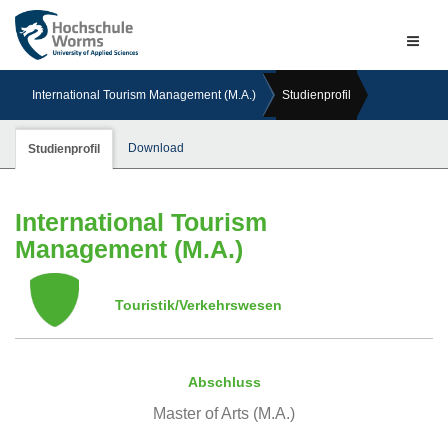
Naviga
ein-/a
International Tourism Management (M.A.)
Studienprofil
Download
Studienprofil
International Tourism
Management (M.A.)
Touristik/Verkehrswesen
Abschluss
Master of Arts (M.A.)