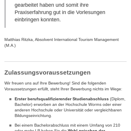
Veranstaltungsmanagement: in vielfältigen
Fach- und
gearbeitet haben und somit ihre
wahlweise ein
Praxissemester
in Ihr Studium integrieren.
Führungspositionen
gestalten Sie Veränderungen aktiv mit.
Dabei verbringen Sie mindestens 20 Wochen in einem selbst
Praxiserfahrung gut in die Vorlesungen
Darüber hinaus haben Sie die Möglichkeit, ein
gewählten Unternehmen. Sie sammeln wertvolle
einbringen konnten.
→ Promotionsstudium
aufzunehmen und Ihre akademische
Berufserfahrung, bauen branchenspezifisches Wissen auf und
Karriere weiter voranzutreiben.
wenden Ihre theoretischen Kenntnisse praktisch an. Mehr
Informationen finden Sie unter
→ Ablauf der Praxisphase
.
Matthias Ritzka, Absolvent International Tourism Management
(M.A.)
Zulassungsvoraussetzungen
Wir freuen uns auf Ihre Bewerbung! Sind die folgenden
Voraussetzungen erfüllt, steht Ihrer Bewerbung nichts im Wege:
Erster berufsqualifizierender Studienabschluss
(Diplom,
Bachelor) erworben an der Hochschule Worms oder einer
anderen Hochschule oder Universität oder vergleichbaren
Bildungseinrichtung.
Bei einem Bachelorabschluss mit einem Umfang von 210
oder mehr LP haben Sie die
Wahl zwischen der