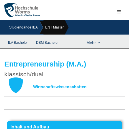
Naviga
ein-/a
Studiengänge IBA
ENT Master
Mehr
ILA Bachelor
DBM Bachelor
Entrepreneurship (M.A.)
klassisch/dual
Wirtschaftswissenschaften
Previous
Next
Inhalt und Aufbau