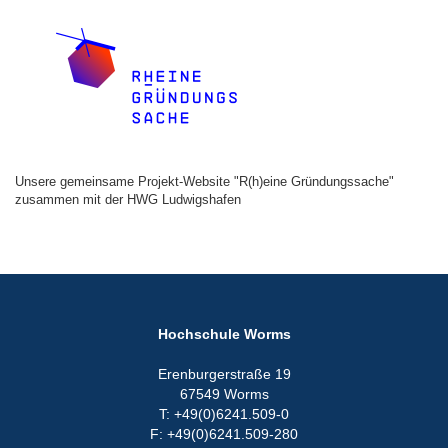
Unsere gemeinsame Projekt-Website "R(h)eine Gründungssache"
zusammen mit der HWG Ludwigshafen
Hochschule Worms
Erenburgerstraße 19
67549 Worms
T: +49(0)6241.509-0
F: +49(0)6241.509-280