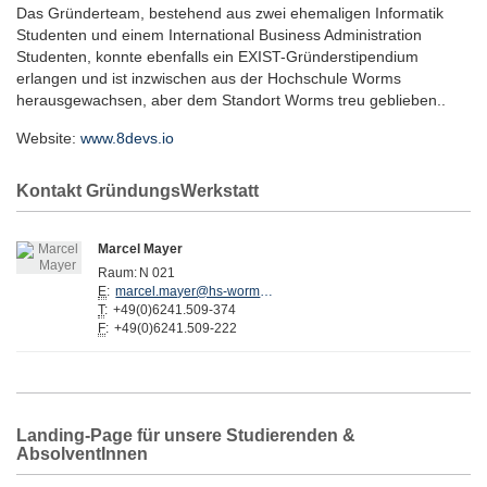
Das Gründerteam, bestehend aus zwei ehemaligen Informatik
Studenten und einem International Business Administration
Studenten, konnte ebenfalls ein EXIST-Gründerstipendium
erlangen und ist inzwischen aus der Hochschule Worms
herausgewachsen, aber dem Standort Worms treu geblieben..
Website:
www.8devs.io
Kontakt GründungsWerkstatt
Marcel Mayer
Raum:
N 021
E
:
marcel.mayer@hs-worms.de
T
:
+49(0)6241.509-374
F
:
+49(0)6241.509-222
Landing-Page für unsere Studierenden &
AbsolventInnen