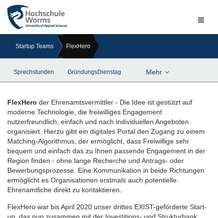
Naviga
ein-/a
Startup Teams
FlexHero
Mehr
Sprechstunden
GründungsDienstag
FlexHero
der Ehrenamtsvermittler - Die Idee ist gestützt auf
moderne Technologie, die freiwilliges Engagement
nutzerfreundlich, einfach und nach individuellen Angeboten
organisiert. Hierzu gibt ein digitales Portal den Zugang zu einem
Matching-Algorithmus, der ermöglicht, dass Freiwillige sehr
bequem und einfach das zu Ihnen passende Engagement in der
Region finden - ohne lange Recherche und Antrags- oder
Bewerbungsprozesse. Eine Kommunikation in beide Richtungen
ermöglicht es Organisationen erstmals auch potentielle
Ehrenamtliche direkt zu kontaktieren.
FlexHero war bis April 2020 unser drittes EXIST-geförderte Start-
up, das nun zusammen mit der Investitions- und Strukturbank