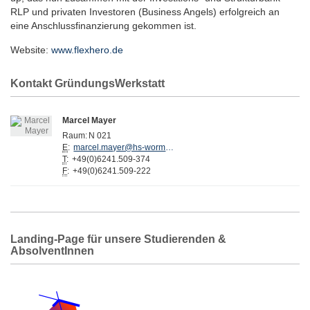
RLP und privaten Investoren (Business Angels) erfolgreich an
eine Anschlussfinanzierung gekommen ist.
Website:
www.flexhero.de
Kontakt GründungsWerkstatt
Marcel Mayer
Raum:
N 021
E
:
marcel.mayer@hs-worms.de
T
:
+49(0)6241.509-374
F
:
+49(0)6241.509-222
Landing-Page für unsere Studierenden &
AbsolventInnen