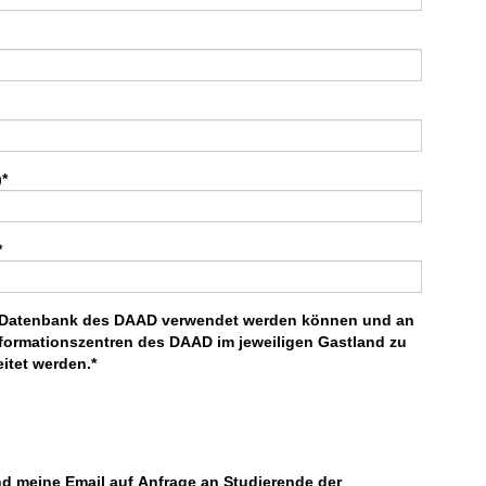
)
*
*
mni-Datenbank des DAAD verwendet werden können und an
ormationszentren des DAAD im jeweiligen Gastland zu
itet werden.
*
d meine Email auf Anfrage an Studierende der