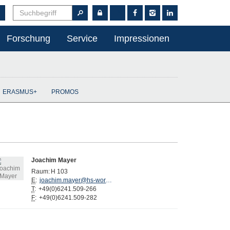
EN
Forschung
Service
Impressionen
ERASMUS+
PROMOS
Joachim Mayer
Raum:
H 103
E
:
joachim.mayer@hs-worms.de
T
:
+49(0)6241.509-266
F
:
+49(0)6241.509-282