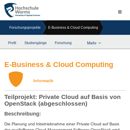
Naviga
ein-/a
Forschungsprojekte
E-Business & Cloud Computing
Mehr
Profil
Studiengänge
Forschung
E-Business & Cloud Computing
Informatik
Teilprojekt: Private Cloud auf Basis von
OpenStack (abgeschlossen)
Beschreibung:
Die Planung und Inbetriebnahme einer Private Cloud auf Basis
der quelloffenen Cloud-Management Software OpenStack wird