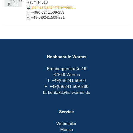
Raum:
N 318
E
:
thomas.barton@hs-worms.de
T
:
+49(0)6241.509-253
F
:
+49(0)6241.509-221
Hochschule Worms
Erenburgerstraße 19
67549 Worms
T: +49(0)6241.509-0
F: +49(0)6241.509-280
E: kontakt@hs-worms.de
Service
Webmailer
Mensa