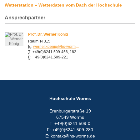
Wetterstation – Wetterdaten vom Dach der Hochschule
Ansprechpartner
Prof. Dr. Werner König
Raum:
N 315
E
:
werner.koenig@hs-worms.de
T
:
+49(0)6241.509-456, 182
F
:
+49(0)6241.509-221
Hochschule Worms
Erenburgerstraße 19
67549 Worms
T: +49(0)6241.509-0
F: +49(0)6241.509-280
E: kontakt@hs-worms.de