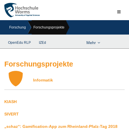
Naviga
ein-/a
Forschung
Forschungsprojekte
Mehr
OpenEdu RLP
IZEd
Forschungsprojekte
Informatik
KIASH
SIVERT
„schaz“: Gamification-App zum Rheinland-Pfalz-Tag 2018