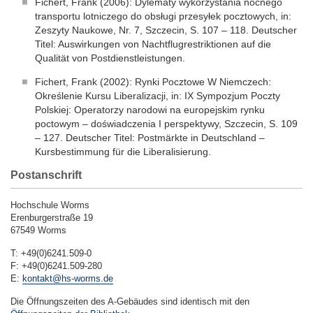
Fichert, Frank (2006): Dylematy wykorzystania nocnego
transportu lotniczego do obsługi przesyłek pocztowych, in:
Zeszyty Naukowe, Nr. 7, Szczecin, S. 107 – 118. Deutscher
Titel: Auswirkungen von Nachtflugrestriktionen auf die
Qualität von Postdienstleistungen.
Fichert, Frank (2002): Rynki Pocztowe W Niemczech:
Określenie Kursu Liberalizacji, in: IX Sympozjum Poczty
Polskiej: Operatorzy narodowi na europejskim rynku
poctowym – doświadczenia I perspektywy, Szczecin, S. 109
– 127. Deutscher Titel: Postmärkte in Deutschland –
Kursbestimmung für die Liberalisierung.
Postanschrift
Hochschule Worms
Erenburgerstraße 19
67549 Worms
T: +49(0)6241.509-0
F: +49(0)6241.509-280
E:
kontakt@hs-worms.de
Die Öffnungszeiten des A-Gebäudes sind identisch mit den