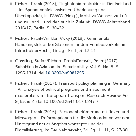
Fichert, Frank (2018), Flughafeninfrastruktur in Deutschland
– Im Spannungsfeld zwischen Überlastung und
Überkapazität, in: DVWG (Hrsg.), Mobil zu Wasser, zu Luft
und zu Land – und das auch in Zukunft, DVWG Jahresband
2016/17, Berlin, S. 30–32.
Fichert, Frank/Winkler, Vicky (2018): Kommunale
Handlungsfelder bei Stationen für den Fernbusverkehr, in:
InfrastrukturRecht, 15. Jg., Nr. 1, S. 12-14.
Gössling, Stefan/Fichert, Frank/Forsyth, Peter (2017):
Subsidies in Aviation, in: Sustainability, Vol. 9, No. 8, S.
1295-1314. doi:
10.3390/su9081295
Fichert, Frank (2017): Transport policy planning in Germany
- An analysis of political programs and investment
masterplans, in: European Transport Research Review, Vol.
9, Issue 2. doi:10.1007/s12544-017-0247-7
Fichert, Frank (2016): Personenbeförderung mit Taxen und
Mietwagen – Reformoptionen für die Marktordnung vor dem
Hintergrund neuer Angebotskonzepte und der
Digitalisierung, in: Der Nahverkehr, 34. Jg., H. 11, S. 27-30.