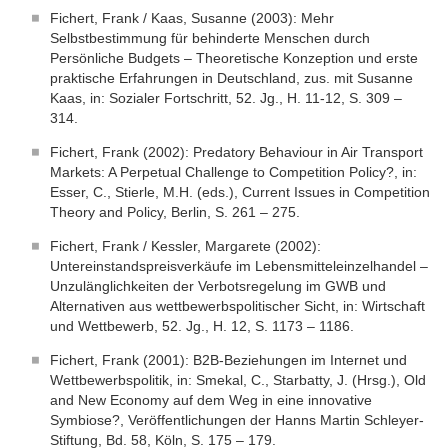
Fichert, Frank / Kaas, Susanne (2003): Mehr
Selbstbestimmung für behinderte Menschen durch
Persönliche Budgets – Theoretische Konzeption und erste
praktische Erfahrungen in Deutschland, zus. mit Susanne
Kaas, in: Sozialer Fortschritt, 52. Jg., H. 11-12, S. 309 –
314.
Fichert, Frank (2002): Predatory Behaviour in Air Transport
Markets: A Perpetual Challenge to Competition Policy?, in:
Esser, C., Stierle, M.H. (eds.), Current Issues in Competition
Theory and Policy, Berlin, S. 261 – 275.
Fichert, Frank / Kessler, Margarete (2002):
Untereinstandspreisverkäufe im Lebensmitteleinzelhandel –
Unzulänglichkeiten der Verbotsregelung im GWB und
Alternativen aus wettbewerbspolitischer Sicht, in: Wirtschaft
und Wettbewerb, 52. Jg., H. 12, S. 1173 – 1186.
Fichert, Frank (2001): B2B-Beziehungen im Internet und
Wettbewerbspolitik, in: Smekal, C., Starbatty, J. (Hrsg.), Old
and New Economy auf dem Weg in eine innovative
Symbiose?, Veröffentlichungen der Hanns Martin Schleyer-
Stiftung, Bd. 58, Köln, S. 175 – 179.