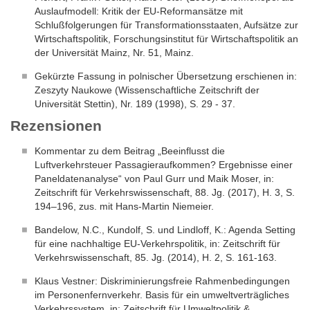
Auslaufmodell: Kritik der EU-Reformansätze mit
Schlußfolgerungen für Transformationsstaaten, Aufsätze zur
Wirtschaftspolitik, Forschungsinstitut für Wirtschaftspolitik an
der Universität Mainz, Nr. 51, Mainz.
Gekürzte Fassung in polnischer Übersetzung erschienen in:
Zeszyty Naukowe (Wissenschaftliche Zeitschrift der
Universität Stettin), Nr. 189 (1998), S. 29 - 37.
Rezensionen
Kommentar zu dem Beitrag „Beeinflusst die
Luftverkehrsteuer Passagieraufkommen? Ergebnisse einer
Paneldatenanalyse“ von Paul Gurr und Maik Moser, in:
Zeitschrift für Verkehrswissenschaft, 88. Jg. (2017), H. 3, S.
194–196, zus. mit Hans-Martin Niemeier.
Bandelow, N.C., Kundolf, S. und Lindloff, K.: Agenda Setting
für eine nachhaltige EU-Verkehrspolitik, in: Zeitschrift für
Verkehrswissenschaft, 85. Jg. (2014), H. 2, S. 161-163.
Klaus Vestner: Diskriminierungsfreie Rahmenbedingungen
im Personenfernverkehr. Basis für ein umweltverträgliches
Verkehrssystem, in: Zeitschrift für Umweltpolitik &