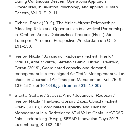
During Continuous Descent Operations Approach
Procedures, in: Aviation Psychology and Applied Human
Factors, Vol. 9, S. 2–11.
Fichert, Frank (2019), The Airline-Airport Relationship:
Allocating Risks and Opportunities in a vertical Partnership,
in: Graham, Anne / Dobruszkes, Frédéric (Hrsg.), Air
Transport: A Tourism Perspective, Amsterdam u.a.O., S.
191–199.
Ivanov, Nikola / Jovanović, Radosav / Fichert, Frank /
Strauss, Arne / Starita, Stefano / Babić, Obrad / Pavlović,
Goran (2019), Coordinated capacity and demand
management in a redesigned Air Traffic Management value-
chain, in: Journal of Air Transport Management, Vol. 75, S.
139–152. doi:
10.1016/j.jairtraman.2018.12.007
Starita, Stefano / Strauss, Arne / Jovanović, Radosav /
Ivanov, Nikola / Pavlović, Goran / Babić, Obrad / Fichert,
Frank (2018), Coordinated Capacity and Demand
Management in a Redesigned ATM Value Chain, in:SESAR
Joint Undertaking (Hrsg.), SESAR Innovation Days 2017,
Luxembourg, S. 182–194.