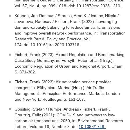
Management Under Uncertainty, in: Transportation Science,
Vol. 57, No. 4, pp. 999-1018. doi: 10.1287/trsc.2023.1210.
Künnen, Jan-Rasmus / Strauss, Arne K. / Ivanov, Nikola /
Jovanović, Radosav / Fichert, Frank (2023): Leveraging
demand-capacity balancing to reduce air traffic emissions
and improve overall network performance, in: Transportation
Research Part A: Policy and Practice, Vol.
174. doi:10.1016/j.tra.2023.103716.
Fichert, Frank (2023): Airport Regulation and Benchmarking:
Case Study Germany, in: Forsyth, Peter, et al. (Hrsg.),
Economic Regulation of Urban and Regional Airport, Cham,
S. 371-382.
Fichert, Frank (2023): Air navigation service provider
charges, in: Efthymiou, Marina (Hrsg.): Air Traffic
Management - Principles, Performance, Markets, London
und New York: Routledge, S. 151-167.
Gössling, Stefan / Humpe, Andreas / Fichert, Frank /
Creutzig, Felix (2021): COVID-19 and pathways to low-
carbon air transport until 2050, in: Environmental Research
Letters, Volume 16, Number 3. doi:
10.1088/1748-