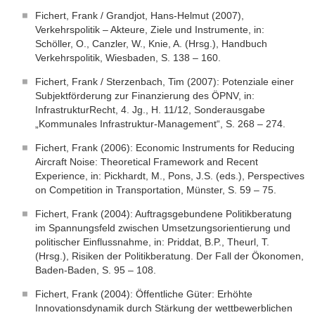
Fichert, Frank / Grandjot, Hans-Helmut (2007),
Verkehrspolitik – Akteure, Ziele und Instrumente, in:
Schöller, O., Canzler, W., Knie, A. (Hrsg.), Handbuch
Verkehrspolitik, Wiesbaden, S. 138 – 160.
Fichert, Frank / Sterzenbach, Tim (2007): Potenziale einer
Subjektförderung zur Finanzierung des ÖPNV, in:
InfrastrukturRecht, 4. Jg., H. 11/12, Sonderausgabe
„Kommunales Infrastruktur-Management“, S. 268 – 274.
Fichert, Frank (2006): Economic Instruments for Reducing
Aircraft Noise: Theoretical Framework and Recent
Experience, in: Pickhardt, M., Pons, J.S. (eds.), Perspectives
on Competition in Transportation, Münster, S. 59 – 75.
Fichert, Frank (2004): Auftragsgebundene Politikberatung
im Spannungsfeld zwischen Umsetzungsorientierung und
politischer Einflussnahme, in: Priddat, B.P., Theurl, T.
(Hrsg.), Risiken der Politikberatung. Der Fall der Ökonomen,
Baden-Baden, S. 95 – 108.
Fichert, Frank (2004): Öffentliche Güter: Erhöhte
Innovationsdynamik durch Stärkung der wettbewerblichen