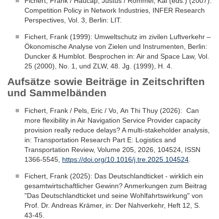
Fichert, Frank / Haucap, Justus / Rommel, Kai (eds.) (2007):
Competition Policy in Network Industries, INFER Research
Perspectives, Vol. 3, Berlin: LIT.
Fichert, Frank (1999): Umweltschutz im zivilen Luftverkehr –
Ökonomische Analyse von Zielen und Instrumenten, Berlin:
Duncker & Humblot. Besprochen in: Air and Space Law, Vol.
25 (2000), No. 1, und ZLW, 48. Jg. (1999), H. 4.
Aufsätze sowie Beiträge in Zeitschriften
und Sammelbänden
Fichert, Frank / Pels, Eric / Vo, An Thi Thuy (2026): Can
more flexibility in Air Navigation Service Provider capacity
provision really reduce delays? A multi-stakeholder analysis,
in: Transportation Research Part E: Logistics and
Transportation Review, Volume 205, 2026, 104524, ISSN
1366-5545,
https://doi.org/10.1016/j.tre.2025.104524
.
Fichert, Frank (2025): Das Deutschlandticket - wirklich ein
gesamtwirtschaftlicher Gewinn? Anmerkungen zum Beitrag
"Das Deutschlandticket und seine Wohlfahrtswirkung" von
Prof. Dr. Andreas Krämer, in: Der Nahverkehr, Heft 12, S.
43-45.