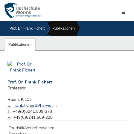
Naviga
ein-/a
Prof. Dr. Frank Fichert
Publikationen
Publikationen
Prof. Dr. Frank Fichert
Professor
Raum:
K 115
E
:
frank.fichert@hs-worms.de
T
:
+49(0)6241.509-378
F
:
+49(0)6241.509-220
Touristik/Verkehrswesen