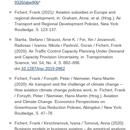
9326/abe90b
*
Fichert, Frank (2021): Aviation subsidies in Europe and
regional development, in: Graham, Anne, et al. (Hrsg.): Air
Transport and Regional Development Policies, New York:
Routledge, S. 123-137.
Starita, Stefano / Strauss, Arne K. / Fei, Xin / Jovanović,
Radosav / Ivanov, Nikola / Pavlović, Goran / Fichert, Frank
(2020): Air Traffic Control Capacity Planning Under Demand
and Capacity Provision Uncertainty, in: Transportation
Science, Vol. 54, No. 4, S. 882–896.
doi:
10.1287/trsc.2019.0962
Fichert, Frank / Forsyth, Peter / Niemeier, Hans-Martin
(2020): Air transport and the challenge of climate change –
How aviation climate change policies work, in: Fichert, Frank
/ Forsyth, Peter / Niemeier, Hans-Martin (Hrsg.): Aviation
and Climate Change. Economics Perspectives on
Greenhouse Gas Reduction Policies, Abingdon / New York:
Routledge, S. 47–78.
Fichert, Frank / Kirschnerová, Ivana / Tomová, Anna (2020):
Business models in business aviation – An empirical analysis