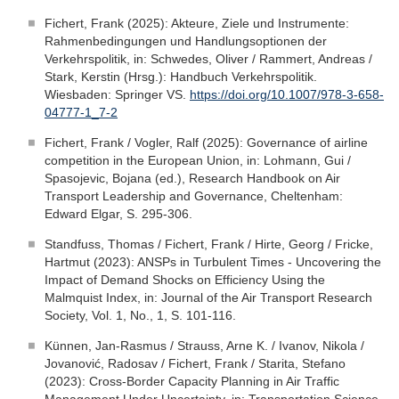
Fichert, Frank (2025): Akteure, Ziele und Instrumente:
Rahmenbedingungen und Handlungsoptionen der
Verkehrspolitik, in: Schwedes, Oliver / Rammert, Andreas /
Stark, Kerstin (Hrsg.): Handbuch Verkehrspolitik.
Wiesbaden: Springer VS.
https://doi.org/10.1007/978-3-658-
04777-1_7-2
Fichert, Frank / Vogler, Ralf (2025): Governance of airline
competition in the European Union, in: Lohmann, Gui /
Spasojevic, Bojana (ed.), Research Handbook on Air
Transport Leadership and Governance, Cheltenham:
Edward Elgar, S. 295-306.
Standfuss, Thomas / Fichert, Frank / Hirte, Georg / Fricke,
Hartmut (2023): ANSPs in Turbulent Times - Uncovering the
Impact of Demand Shocks on Efficiency Using the
Malmquist Index, in: Journal of the Air Transport Research
Society, Vol. 1, No., 1, S. 101-116.
Künnen, Jan-Rasmus / Strauss, Arne K. / Ivanov, Nikola /
Jovanović, Radosav / Fichert, Frank / Starita, Stefano
(2023): Cross-Border Capacity Planning in Air Traffic