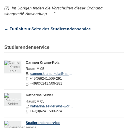
(7) Im Übrigen finden die Vorschriften dieser Ordnung
sinngemäß Anwendung. ...."
→ Zurück zur Seite des Studierendenservice
Studierendenservice
Carmen Kramp-Kola
Raum:
M 05
E
:
carmen.kramp-kola@hs-worms.de
T
:
+49(0)6241.509-291
F
:
+49(0)6241.509-281
Katharina Seider
Raum:
M 05
E
:
katharina.seider@hs-worms.de
T
:
+49(0)6241.509-274
Studierendenservice