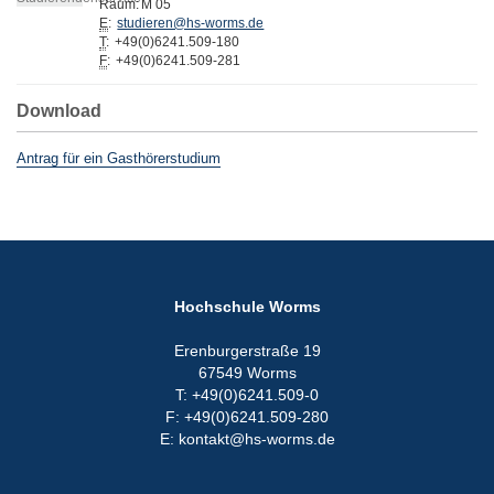
Raum:
M 05
E
:
studieren@hs-worms.de
T
:
+49(0)6241.509-180
F
:
+49(0)6241.509-281
Download
Antrag für ein Gasthörerstudium
Hochschule Worms
Erenburgerstraße 19
67549 Worms
T: +49(0)6241.509-0
F: +49(0)6241.509-280
E: kontakt@hs-worms.de