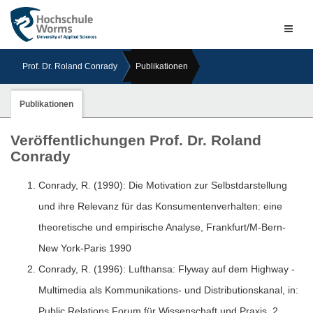
Naviga
ein-/a
Prof. Dr. Roland Conrady
Publikationen
Publikationen
Veröffentlichungen Prof. Dr. Roland
Conrady
Conrady, R. (1990): Die Motivation zur Selbstdarstellung
und ihre Relevanz für das Konsumentenverhalten: eine
theoretische und empirische Analyse, Frankfurt/M-Bern-
New York-Paris 1990
Conrady, R. (1996): Lufthansa: Flyway auf dem Highway -
Multimedia als Kommunikations- und Distributionskanal, in:
Public Relations Forum für Wissenschaft und Praxis, 2.