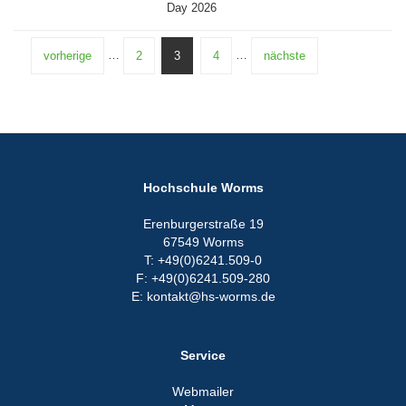
Day 2026
09
…
…
vorherige
2
3
4
nächste
Apr
Hochschule Worms
Erenburgerstraße 19
67549 Worms
T: +49(0)6241.509-0
F: +49(0)6241.509-280
E: kontakt@hs-worms.de
Service
Webmailer