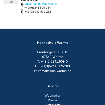
E
:
susanna.ripp@hs-worms.de
T
:
+49(0)6241.509-234
F
:
+49(0)6241.509-282
Hochschule Worms
Erenburgerstraße 19
67549 Worms
T: +49(0)6241.509-0
F: +49(0)6241.509-280
E: kontakt@hs-worms.de
Service
Webmailer
Mensa
Bibliothek