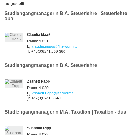
aufgestellt.
Studiengangmanagerin B.A. Steuerlehre | Steuerlehre -
dual
Claudia Maaß
Raum:
N 031
E
:
claudia.maass@hs-worms.de
T
:
+49(0)6241.509-360
Studiengangmanagerin B.A. Steuerlehre
Zsanett Papp
Raum:
N 030
E
:
Zsanett.Papp@hs-worms.de
T
:
+49(0)6241.509-111
Studiengangmanagerin M.A. Taxation | Taxation - dual
Susanna Ripp
Raum:
N 032